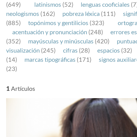
(649)
latinismos
(52)
lenguas cooficiales
(7
neologismos
(162)
pobreza léxica
(111)
signi
(885)
topónimos y gentilicios
(323)
ortogra
acentuación y pronunciación
(248)
errores es
(352)
mayúsculas y minúsculas
(420)
puntua
visualización
(245)
cifras
(28)
espacios
(32)
(14)
marcas tipográficas
(171)
signos auxilia
(23)
1
Artículos