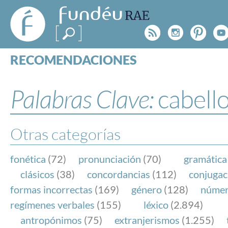
FundéuRAE
- Fundación
Rss
Instagr
Pinte
Y
del Español
Urgente
RECOMENDACIONES
Real Acad
CONSULTAS
CATEGORÍAS
Palabras Clave:
cabell
ESPECIALES
BLOG
NOTICIAS
Otras categorías
SOBRE LA FUNDÉURAE
fonética
(72)
pronunciación
(70)
gramática
FundéuRAE es una fundación patrocinada por la 
clásicos
(38)
concordancias
(112)
conjugac
y la Real Academia Española, cuyo objetivo es co
formas incorrectas
(169)
género
(128)
núme
el buen uso del español en los medios de comuni
regímenes verbales
(155)
léxico
(2.894)
Internet.
antropónimos
(75)
extranjerismos
(1.255)