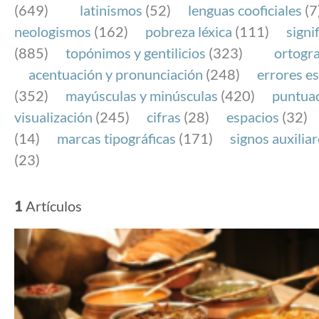
(649)
latinismos
(52)
lenguas cooficiales
(7
neologismos
(162)
pobreza léxica
(111)
signi
(885)
topónimos y gentilicios
(323)
ortogra
acentuación y pronunciación
(248)
errores es
(352)
mayúsculas y minúsculas
(420)
puntua
visualización
(245)
cifras
(28)
espacios
(32)
(14)
marcas tipográficas
(171)
signos auxilia
(23)
1
Artículos