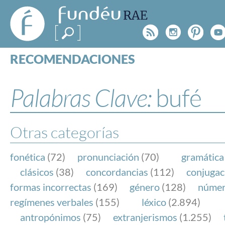
FundéuRAE
- Fundación
Rss
Instagr
Pinte
Y
del Español
Urgente
RECOMENDACIONES
Real Acad
CONSULTAS
CATEGORÍAS
Palabras Clave:
bufé
ESPECIALES
BLOG
NOTICIAS
Otras categorías
SOBRE LA FUNDÉURAE
fonética
(72)
pronunciación
(70)
gramática
FundéuRAE es una fundación patrocinada por la 
clásicos
(38)
concordancias
(112)
conjugac
y la Real Academia Española, cuyo objetivo es co
formas incorrectas
(169)
género
(128)
núme
el buen uso del español en los medios de comuni
regímenes verbales
(155)
léxico
(2.894)
Internet.
antropónimos
(75)
extranjerismos
(1.255)