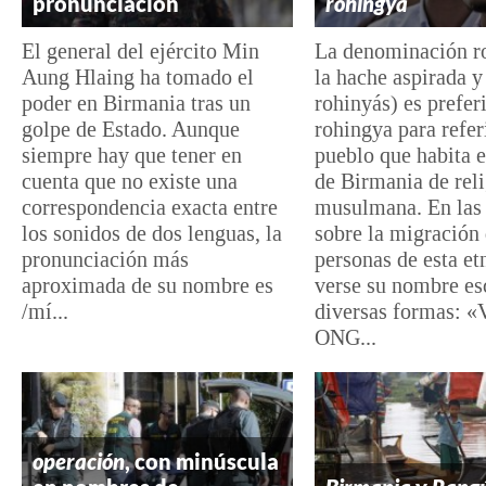
pronunciación
rohingya
El general del ejército Min
La denominación r
Aung Hlaing ha tomado el
la hache aspirada y
poder en Birmania tras un
rohinyás) es prefer
golpe de Estado. Aunque
rohingya para refer
siempre hay que tener en
pueblo que habita e
cuenta que no existe una
de Birmania de rel
correspondencia exacta entre
musulmana. En las 
los sonidos de dos lenguas, la
sobre la migración
pronunciación más
personas de esta et
aproximada de su nombre es
verse su nombre es
/mí...
diversas formas: «
ONG...
operación
, con minúscula