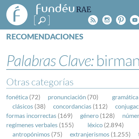
FundéuRAE
- Fundación
Rss
Instagr
Pinte
Y
del Español
Urgente
RECOMENDACIONES
Real Acad
CONSULTAS
CATEGORÍAS
Palabras Clave:
birman
ESPECIALES
BLOG
NOTICIAS
Otras categorías
SOBRE LA FUNDÉURAE
fonética
(72)
pronunciación
(70)
gramática
FundéuRAE es una fundación patrocinada por la 
clásicos
(38)
concordancias
(112)
conjugac
y la Real Academia Española, cuyo objetivo es co
formas incorrectas
(169)
género
(128)
núme
el buen uso del español en los medios de comuni
regímenes verbales
(155)
léxico
(2.894)
Internet.
antropónimos
(75)
extranjerismos
(1.255)