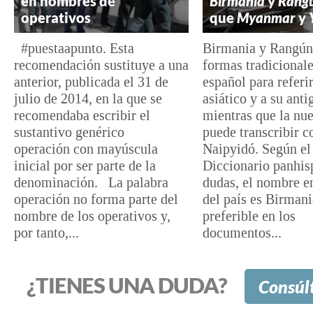
en nombres de
Birmania
y
Rang
operativos
que
Myanmar
y
#puestaapunto. Esta
Birmania y Rangún 
recomendación sustituye a una
formas tradicionale
anterior, publicada el 31 de
español para referir
julio de 2014, en la que se
asiático y a su anti
recomendaba escribir el
mientras que la nu
sustantivo genérico
puede transcribir 
operación con mayúscula
Naipyidó. Según el
inicial por ser parte de la
Diccionario panhis
denominación. La palabra
dudas, el nombre e
operación no forma parte del
del país es Birmani
nombre de los operativos y,
preferible en los
por tanto,...
documentos...
¿TIENES UNA DUDA?
Consúl