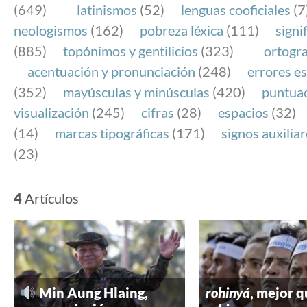
(649)
latinismos
(52)
lenguas cooficiales
(7
neologismos
(162)
pobreza léxica
(111)
signi
(885)
topónimos y gentilicios
(323)
ortogra
acentuación y pronunciación
(248)
errores es
(352)
mayúsculas y minúsculas
(420)
puntua
visualización
(245)
cifras
(28)
espacios
(32)
(14)
marcas tipográficas
(171)
signos auxilia
(23)
4
Artículos
Min Aung Hlaing,
rohinyá
, mejor 