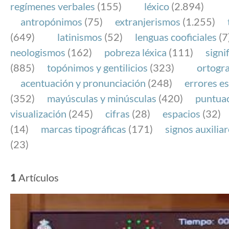
regímenes verbales
(155)
léxico
(2.894)
antropónimos
(75)
extranjerismos
(1.255)
(649)
latinismos
(52)
lenguas cooficiales
(7
neologismos
(162)
pobreza léxica
(111)
signi
(885)
topónimos y gentilicios
(323)
ortogra
acentuación y pronunciación
(248)
errores es
(352)
mayúsculas y minúsculas
(420)
puntua
visualización
(245)
cifras
(28)
espacios
(32)
(14)
marcas tipográficas
(171)
signos auxilia
(23)
1
Artículos