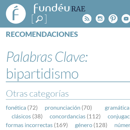
FundéuRAE
- Fundación
Rss
Instagr
Pinte
Y
del Español
Urgente
RECOMENDACIONES
Real Acad
CONSULTAS
CATEGORÍAS
Palabras Clave:
ESPECIALES
BLOG
bipartidismo
NOTICIAS
SOBRE LA FUNDÉURAE
Otras categorías
FundéuRAE es una fundación patrocinada por la 
y la Real Academia Española, cuyo objetivo es co
fonética
(72)
pronunciación
(70)
gramática
el buen uso del español en los medios de comuni
clásicos
(38)
concordancias
(112)
conjugac
Internet.
formas incorrectas
(169)
género
(128)
núme