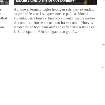
da
hincha violento
, mejor que
hooligan
a
Aunque el término inglés hooligan está muy extendido,
s
es preferible usar las expresiones españolas hincha
útbol
violento, barra brava o fanático violento. En los medios
de comunicación se encuentran frases como «Nuevos
vas,
incidentes de hooligans antes de enfrentarse a Rusia en
la Eurocopa» o «Un hooligan ruso grabó...
or
vi