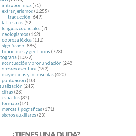
antropónimos
(75)
extranjerismos
(1.255)
traducción
(649)
latinismos
(52)
lenguas cooficiales
(7)
neologismos
(162)
pobreza léxica
(111)
significado
(885)
topónimos y gentilicios
(323)
tografía
(1.099)
acentuación y pronunciación
(248)
errores escritura
(352)
mayúsculas y minúsculas
(420)
puntuación
(18)
sualización
(245)
cifras
(28)
espacios
(32)
formato
(14)
marcas tipográficas
(171)
signos auxiliares
(23)
¿TIENES UNA DUDA?