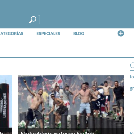
Me
CATEGORÍAS
ESPECIALES
BLOG
O
fo
g
lé