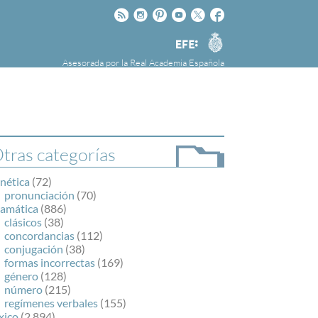
Rss
Instagram
Pinteres
Youtube
Twitter
Facebook
RAE
Agencia
EFE
Asesorada por la
Real Academia Española
nú
NOTICIAS
SOBRE LA FUNDÉURAE
FundéuRAE es una fundación patrocinada por
la Agencia Efe y la Real Academia Española,
cuyo objetivo es colaborar con el buen uso del
tras categorías
español en los medios de comunicación y en
Internet.
nética
(72)
pronunciación
(70)
ramática
(886)
clásicos
(38)
concordancias
(112)
conjugación
(38)
formas incorrectas
(169)
género
(128)
número
(215)
regímenes verbales
(155)
xico
(2.894)