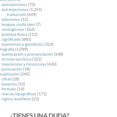
antropónimos
(75)
extranjerismos
(1.255)
traducción
(649)
latinismos
(52)
lenguas cooficiales
(7)
neologismos
(162)
pobreza léxica
(111)
significado
(885)
topónimos y gentilicios
(323)
tografía
(1.099)
acentuación y pronunciación
(248)
errores escritura
(352)
mayúsculas y minúsculas
(420)
puntuación
(18)
sualización
(245)
cifras
(28)
espacios
(32)
formato
(14)
marcas tipográficas
(171)
signos auxiliares
(23)
¿TIENES UNA DUDA?