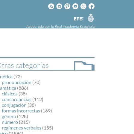
Rss
Instagram
Pinteres
Youtube
Twitter
Facebook
RAE
Agencia
EFE
Asesorada por la
Real Academia Española
nú
NOTICIAS
SOBRE LA FUNDÉURAE
FundéuRAE es una fundación patrocinada por
la Agencia Efe y la Real Academia Española,
cuyo objetivo es colaborar con el buen uso del
tras categorías
español en los medios de comunicación y en
Internet.
nética
(72)
pronunciación
(70)
ramática
(886)
clásicos
(38)
concordancias
(112)
conjugación
(38)
formas incorrectas
(169)
género
(128)
número
(215)
regímenes verbales
(155)
xico
(2.894)