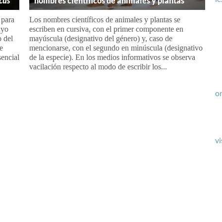
cus
nombres científicos de animales y plantas
 para
Los nombres científicos de animales y plantas se
uyo
escriben en cursiva, con el primer componente en
o del
mayúscula (designativo del género) y, caso de
de
mencionarse, con el segundo en minúscula (designativo
sencial
de la especie). En los medios informativos se observa
vacilación respecto al modo de escribir los...
or
vi