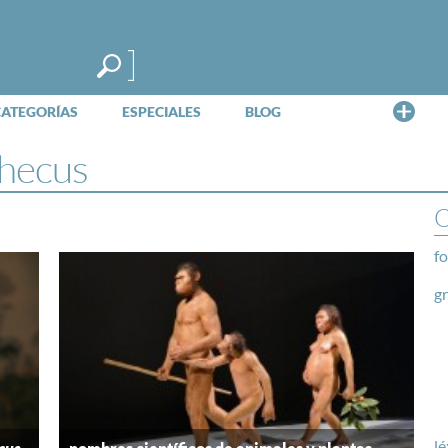
Me
CATEGORÍAS
ESPECIALES
BLOG
thecus
O
fo
g
lé