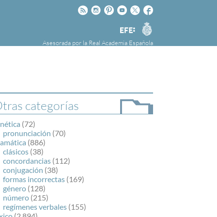
Rss
Instagram
Pinteres
Youtube
Twitter
Facebook
RAE
Agencia
EFE
Asesorada por la
Real Academia Española
nú
NOTICIAS
SOBRE LA FUNDÉURAE
FundéuRAE es una fundación patrocinada por
la Agencia Efe y la Real Academia Española,
cuyo objetivo es colaborar con el buen uso del
tras categorías
español en los medios de comunicación y en
Internet.
nética
(72)
pronunciación
(70)
ramática
(886)
clásicos
(38)
concordancias
(112)
conjugación
(38)
formas incorrectas
(169)
género
(128)
número
(215)
regímenes verbales
(155)
xico
(2.894)