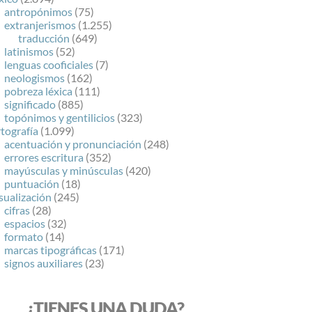
antropónimos
(75)
extranjerismos
(1.255)
traducción
(649)
latinismos
(52)
lenguas cooficiales
(7)
neologismos
(162)
pobreza léxica
(111)
significado
(885)
topónimos y gentilicios
(323)
tografía
(1.099)
acentuación y pronunciación
(248)
errores escritura
(352)
mayúsculas y minúsculas
(420)
puntuación
(18)
sualización
(245)
cifras
(28)
espacios
(32)
formato
(14)
marcas tipográficas
(171)
signos auxiliares
(23)
¿TIENES UNA DUDA?