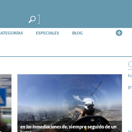
Me
CATEGORÍAS
ESPECIALES
BLOG
O
fo
g
en las inmediaciones de
, siempre seguido de un
lé