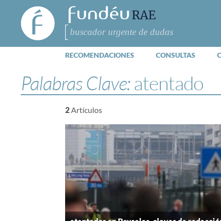
FundéuRAE
- Fundación
del Español
Buscar
Urgente
RECOMENDACIONES
CONSULTAS
Palabras Clave:
atentado
2
Artículos