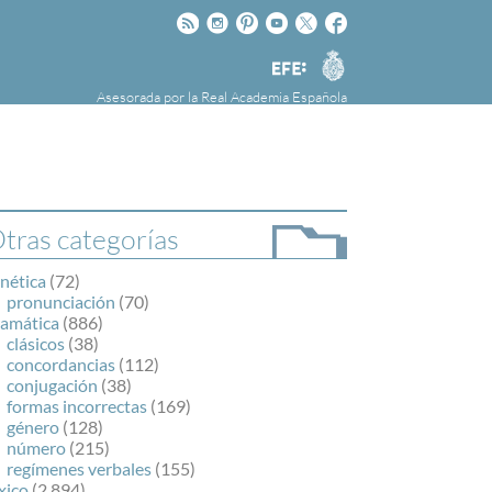
Rss
Instagram
Pinteres
Youtube
Twitter
Facebook
RAE
Agencia
EFE
Asesorada por la
Real Academia Española
nú
NOTICIAS
SOBRE LA FUNDÉURAE
FundéuRAE es una fundación patrocinada por
la Agencia Efe y la Real Academia Española,
cuyo objetivo es colaborar con el buen uso del
tras categorías
español en los medios de comunicación y en
Internet.
nética
(72)
pronunciación
(70)
ramática
(886)
clásicos
(38)
concordancias
(112)
conjugación
(38)
formas incorrectas
(169)
género
(128)
número
(215)
regímenes verbales
(155)
xico
(2.894)