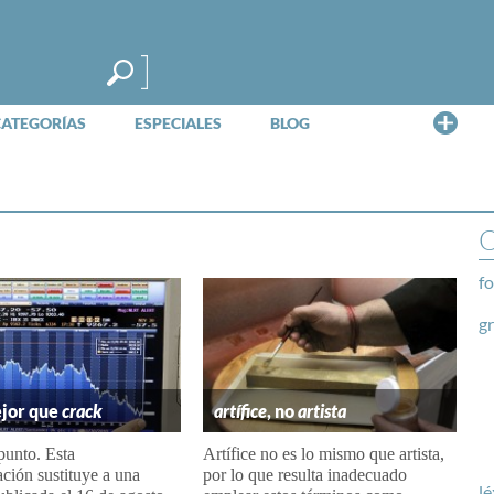
Me
CATEGORÍAS
ESPECIALES
BLOG
O
fo
g
ejor que
crack
artífice
, no
artista
unto. Esta
Artífice no es lo mismo que artista,
ción sustituye a una
por lo que resulta inadecuado
lé