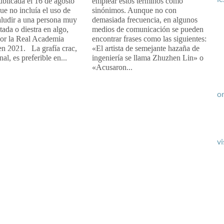
publicada el 16 de agosto
emplear estos términos como
ue no incluía el uso de
sinónimos. Aunque no con
aludir a una persona muy
demasiada frecuencia, en algunos
ada o diestra en algo,
medios de comunicación se pueden
por la Real Academia
encontrar frases como las siguientes:
en 2021. La grafía crac,
«El artista de semejante hazaña de
inal, es preferible en...
ingeniería se llama Zhuzhen Lin» o
«Acusaron...
or
vi