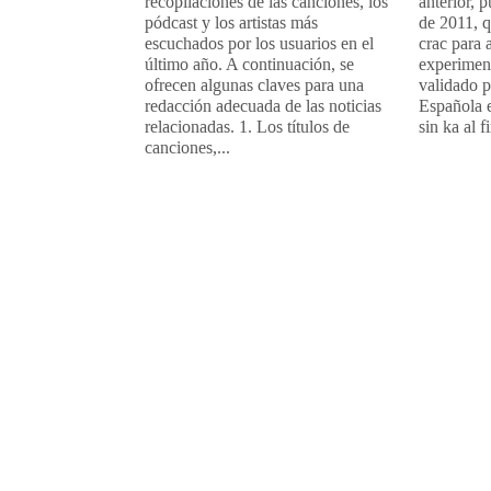
recopilaciones de las canciones, los
anterior, 
pódcast y los artistas más
de 2011, q
escuchados por los usuarios en el
crac para 
último año. A continuación, se
experiment
ofrecen algunas claves para una
validado 
redacción adecuada de las noticias
Española 
relacionadas. 1. Los títulos de
sin ka al f
canciones,...