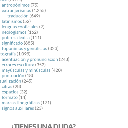
antropónimos
(75)
extranjerismos
(1.255)
traducción
(649)
latinismos
(52)
lenguas cooficiales
(7)
neologismos
(162)
pobreza léxica
(111)
significado
(885)
topónimos y gentilicios
(323)
tografía
(1.099)
acentuación y pronunciación
(248)
errores escritura
(352)
mayúsculas y minúsculas
(420)
puntuación
(18)
sualización
(245)
cifras
(28)
espacios
(32)
formato
(14)
marcas tipográficas
(171)
signos auxiliares
(23)
¿TIENES UNA DUDA?