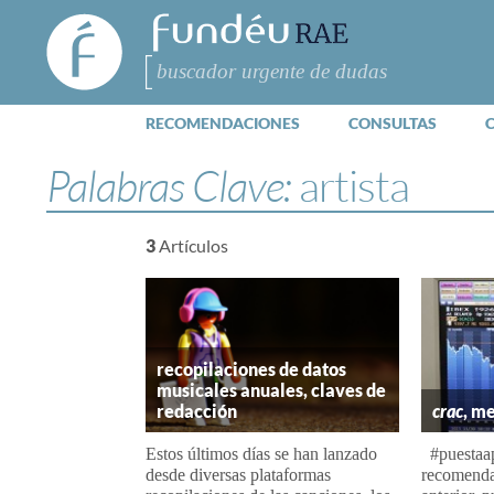
FundéuRAE
- Fundación
del Español
Buscar
Urgente
RECOMENDACIONES
CONSULTAS
Palabras Clave:
artista
3
Artículos
recopilaciones de datos
musicales anuales, claves de
redacción
crac
, m
Estos últimos días se han lanzado
#puestaap
desde diversas plataformas
recomenda