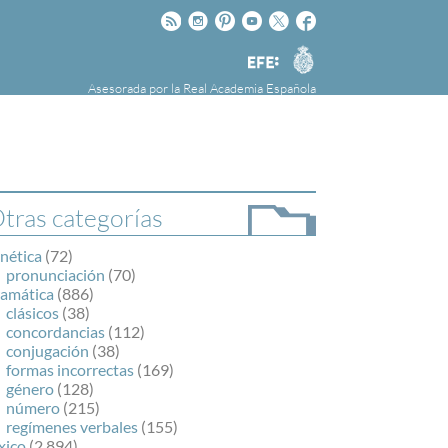
Rss
Instagram
Pinteres
Youtube
Twitter
Facebook
RAE
Agencia
EFE
Asesorada por la
Real Academia Española
nú
NOTICIAS
SOBRE LA FUNDÉURAE
FundéuRAE es una fundación patrocinada por
la Agencia Efe y la Real Academia Española,
cuyo objetivo es colaborar con el buen uso del
tras categorías
español en los medios de comunicación y en
Internet.
nética
(72)
pronunciación
(70)
ramática
(886)
clásicos
(38)
concordancias
(112)
conjugación
(38)
formas incorrectas
(169)
género
(128)
número
(215)
regímenes verbales
(155)
xico
(2.894)