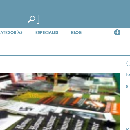
Me
CATEGORÍAS
ESPECIALES
BLOG
O
fo
g
lé