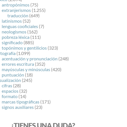
antropónimos
(75)
extranjerismos
(1.255)
traducción
(649)
latinismos
(52)
lenguas cooficiales
(7)
neologismos
(162)
pobreza léxica
(111)
significado
(885)
topónimos y gentilicios
(323)
tografía
(1.099)
acentuación y pronunciación
(248)
errores escritura
(352)
mayúsculas y minúsculas
(420)
puntuación
(18)
sualización
(245)
cifras
(28)
espacios
(32)
formato
(14)
marcas tipográficas
(171)
signos auxiliares
(23)
¿TIENES UNA DUDA?