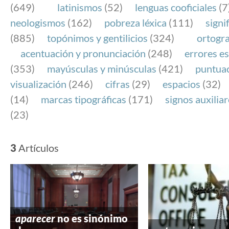
(649)
latinismos
(52)
lenguas cooficiales
(7
neologismos
(162)
pobreza léxica
(111)
signi
(885)
topónimos y gentilicios
(324)
ortogra
acentuación y pronunciación
(248)
errores es
(353)
mayúsculas y minúsculas
(421)
puntua
visualización
(246)
cifras
(29)
espacios
(32)
(14)
marcas tipográficas
(171)
signos auxilia
(23)
3
Artículos
aparecer
no es sinónimo