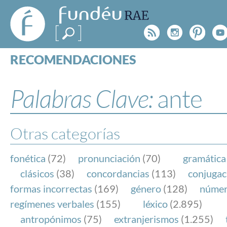
FundéuRAE
- Fundación
Rss
Instagr
Pinte
Y
del Español
Urgente
RECOMENDACIONES
Real Acad
CONSULTAS
CATEGORÍAS
Palabras Clave:
ante
ESPECIALES
BLOG
NOTICIAS
Otras categorías
SOBRE LA FUNDÉURAE
fonética
(72)
pronunciación
(70)
gramática
FundéuRAE es una fundación patrocinada por la 
clásicos
(38)
concordancias
(113)
conjugac
y la Real Academia Española, cuyo objetivo es co
formas incorrectas
(169)
género
(128)
núme
el buen uso del español en los medios de comuni
regímenes verbales
(155)
léxico
(2.895)
Internet.
antropónimos
(75)
extranjerismos
(1.255)