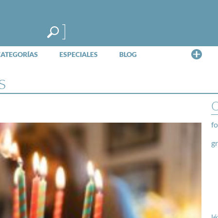
Me
CATEGORÍAS
ESPECIALES
BLOG
s
O
fo
g
lé