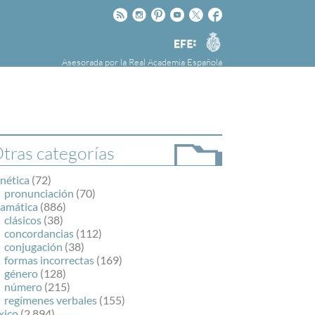
Rss
Instagram
Pinteres
Youtube
Twitter
Facebook
RAE
Agencia
EFE
Asesorada por la
Real Academia Española
nú
NOTICIAS
SOBRE LA FUNDÉURAE
FundéuRAE es una fundación patrocinada por
la Agencia Efe y la Real Academia Española,
cuyo objetivo es colaborar con el buen uso del
tras categorías
español en los medios de comunicación y en
Internet.
nética
(72)
pronunciación
(70)
ramática
(886)
clásicos
(38)
concordancias
(112)
conjugación
(38)
formas incorrectas
(169)
género
(128)
número
(215)
regímenes verbales
(155)
xico
(2.894)