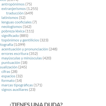
antropónimos
(75)
extranjerismos
(1.255)
traducción
(649)
latinismos
(52)
lenguas cooficiales
(7)
neologismos
(162)
pobreza léxica
(111)
significado
(885)
topónimos y gentilicios
(323)
tografía
(1.099)
acentuación y pronunciación
(248)
errores escritura
(352)
mayúsculas y minúsculas
(420)
puntuación
(18)
sualización
(245)
cifras
(28)
espacios
(32)
formato
(14)
marcas tipográficas
(171)
signos auxiliares
(23)
¿TIENES UNA DUDA?