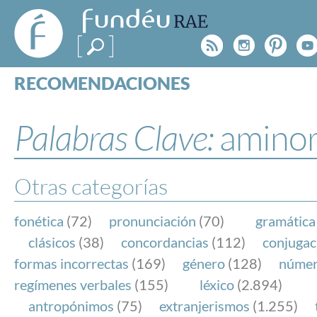
FundéuRAE
- Fundación
Rss
Instagr
Pinte
Y
del Español
Urgente
RECOMENDACIONES
Real Acad
CONSULTAS
CATEGORÍAS
Palabras Clave:
aminor
ESPECIALES
BLOG
NOTICIAS
Otras categorías
SOBRE LA FUNDÉURAE
fonética
(72)
pronunciación
(70)
gramática
FundéuRAE es una fundación patrocinada por la 
clásicos
(38)
concordancias
(112)
conjugac
y la Real Academia Española, cuyo objetivo es co
formas incorrectas
(169)
género
(128)
núme
el buen uso del español en los medios de comuni
regímenes verbales
(155)
léxico
(2.894)
Internet.
antropónimos
(75)
extranjerismos
(1.255)