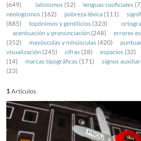
(649)
latinismos
(52)
lenguas cooficiales
(7
neologismos
(162)
pobreza léxica
(111)
signi
(885)
topónimos y gentilicios
(323)
ortogra
acentuación y pronunciación
(248)
errores es
(352)
mayúsculas y minúsculas
(420)
puntua
visualización
(245)
cifras
(28)
espacios
(32)
(14)
marcas tipográficas
(171)
signos auxilia
(23)
1
Artículos