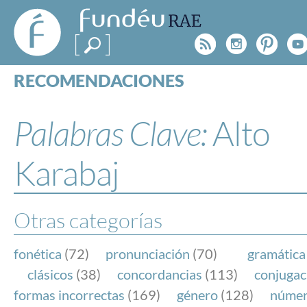
FundéuRAE
- Fundación
Rss
Instagr
Pinte
Y
del Español
Urgente
RECOMENDACIONES
Real Acad
CONSULTAS
CATEGORÍAS
Palabras Clave:
Alto
ESPECIALES
BLOG
Karabaj
NOTICIAS
SOBRE LA FUNDÉURAE
Otras categorías
FundéuRAE es una fundación patrocinada por la 
y la Real Academia Española, cuyo objetivo es co
fonética
(72)
pronunciación
(70)
gramática
el buen uso del español en los medios de comuni
clásicos
(38)
concordancias
(113)
conjugac
Internet.
formas incorrectas
(169)
género
(128)
núme