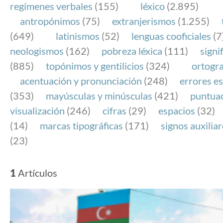
regímenes verbales
(155)
léxico
(2.895)
antropónimos
(75)
extranjerismos
(1.255)
(649)
latinismos
(52)
lenguas cooficiales
(7
neologismos
(162)
pobreza léxica
(111)
signi
(885)
topónimos y gentilicios
(324)
ortogra
acentuación y pronunciación
(248)
errores es
(353)
mayúsculas y minúsculas
(421)
puntua
visualización
(246)
cifras
(29)
espacios
(32)
(14)
marcas tipográficas
(171)
signos auxilia
(23)
1
Artículos