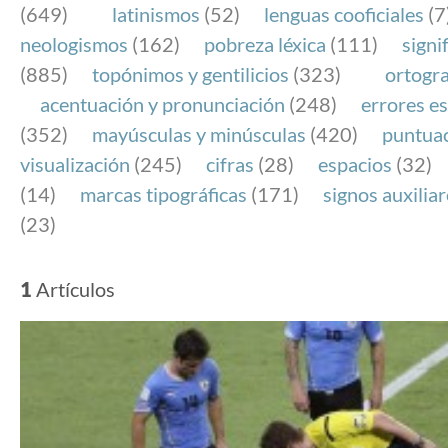
(649)
latinismos
(52)
lenguas cooficiales
(7
neologismos
(162)
pobreza léxica
(111)
signi
(885)
topónimos y gentilicios
(323)
ortogra
acentuación y pronunciación
(248)
errores es
(352)
mayúsculas y minúsculas
(420)
puntua
visualización
(245)
cifras
(28)
espacios
(32)
(14)
marcas tipográficas
(171)
signos auxilia
(23)
1
Artículos