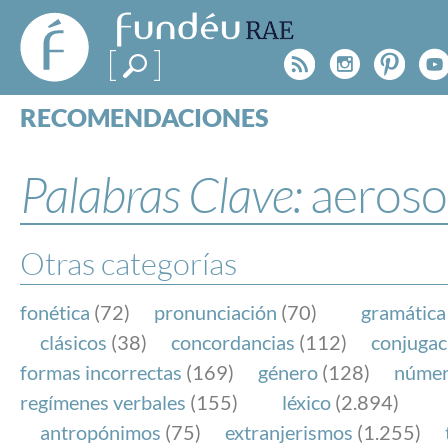
FundéuRAE
- Fundación
Rss
Instagr
Pinte
Y
del Español
Urgente
RECOMENDACIONES
Real Acad
CONSULTAS
CATEGORÍAS
Palabras Clave:
aerosol
ESPECIALES
BLOG
NOTICIAS
Otras categorías
SOBRE LA FUNDÉURAE
fonética
(72)
pronunciación
(70)
gramática
FundéuRAE es una fundación patrocinada por la 
clásicos
(38)
concordancias
(112)
conjugac
y la Real Academia Española, cuyo objetivo es co
formas incorrectas
(169)
género
(128)
núme
el buen uso del español en los medios de comuni
regímenes verbales
(155)
léxico
(2.894)
Internet.
antropónimos
(75)
extranjerismos
(1.255)