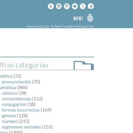
Rss
Instagram
Pinteres
Youtube
Twitter
Facebook
RAE
Agencia
EFE
Asesorada por la
Real Academia Española
nú
NOTICIAS
SOBRE LA FUNDÉURAE
FundéuRAE es una fundación patrocinada por
la Agencia Efe y la Real Academia Española,
cuyo objetivo es colaborar con el buen uso del
tras categorías
español en los medios de comunicación y en
Internet.
nética
(72)
pronunciación
(70)
ramática
(886)
clásicos
(38)
concordancias
(112)
conjugación
(38)
formas incorrectas
(169)
género
(128)
número
(215)
regímenes verbales
(155)
xico
(2.894)