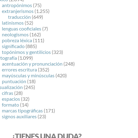
antropónimos
(75)
extranjerismos
(1.255)
traducción
(649)
latinismos
(52)
lenguas cooficiales
(7)
neologismos
(162)
pobreza léxica
(111)
significado
(885)
topónimos y gentilicios
(323)
tografía
(1.099)
acentuación y pronunciación
(248)
errores escritura
(352)
mayúsculas y minúsculas
(420)
puntuación
(18)
sualización
(245)
cifras
(28)
espacios
(32)
formato
(14)
marcas tipográficas
(171)
signos auxiliares
(23)
¿TIENES UNA DUDA?