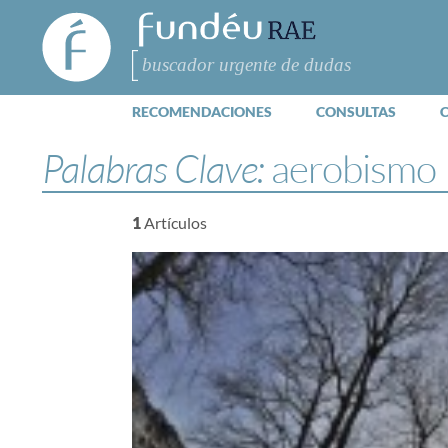
FundéuRAE
- Fundación
del Español
Buscar
Urgente
RECOMENDACIONES
CONSULTAS
Palabras Clave:
aerobismo
1
Artículos