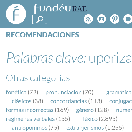
FundéuRAE
- Fundación
Rss
Instagr
Pinte
Y
del Español
Urgente
RECOMENDACIONES
Real Acad
CONSULTAS
CATEGORÍAS
Palabras clave:
uperiza
ESPECIALES
BLOG
NOTICIAS
Otras categorías
SOBRE LA FUNDÉURAE
fonética
(72)
pronunciación
(70)
gramática
FundéuRAE es una fundación patrocinada por la 
clásicos
(38)
concordancias
(113)
conjugac
y la Real Academia Española, cuyo objetivo es co
formas incorrectas
(169)
género
(128)
núme
el buen uso del español en los medios de comuni
regímenes verbales
(155)
léxico
(2.895)
Internet.
antropónimos
(75)
extranjerismos
(1.255)