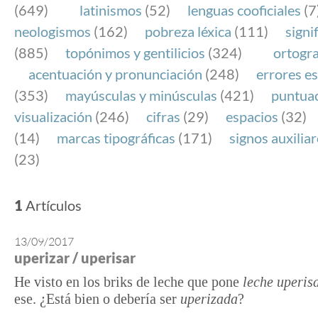
(649)
latinismos
(52)
lenguas cooficiales
(7
neologismos
(162)
pobreza léxica
(111)
signi
(885)
topónimos y gentilicios
(324)
ortogra
acentuación y pronunciación
(248)
errores es
(353)
mayúsculas y minúsculas
(421)
puntua
visualización
(246)
cifras
(29)
espacios
(32)
(14)
marcas tipográficas
(171)
signos auxilia
(23)
1
Artículos
13/09/2017
uperizar / uperisar
He visto en los briks de leche que pone
leche uperis
ese. ¿Está bien o debería ser
uperizada
?