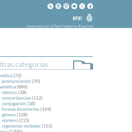
Rss
Instagram
Pinteres
Youtube
Twitter
Facebook
RAE
Agencia
EFE
Asesorada por la
Real Academia Española
nú
NOTICIAS
SOBRE LA FUNDÉURAE
FundéuRAE es una fundación patrocinada por
la Agencia Efe y la Real Academia Española,
cuyo objetivo es colaborar con el buen uso del
tras categorías
español en los medios de comunicación y en
Internet.
nética
(72)
pronunciación
(70)
ramática
(886)
clásicos
(38)
concordancias
(112)
conjugación
(38)
formas incorrectas
(169)
género
(128)
número
(215)
regímenes verbales
(155)
xico
(2.894)