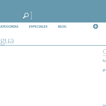
Me
CATEGORÍAS
ESPECIALES
BLOG
agua
O
fo
g
lé