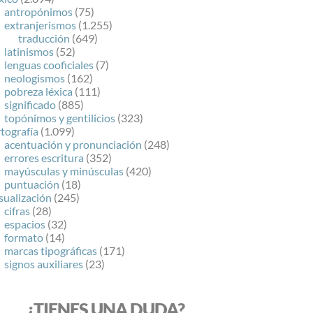
antropónimos
(75)
extranjerismos
(1.255)
traducción
(649)
latinismos
(52)
lenguas cooficiales
(7)
neologismos
(162)
pobreza léxica
(111)
significado
(885)
topónimos y gentilicios
(323)
tografía
(1.099)
acentuación y pronunciación
(248)
errores escritura
(352)
mayúsculas y minúsculas
(420)
puntuación
(18)
sualización
(245)
cifras
(28)
espacios
(32)
formato
(14)
marcas tipográficas
(171)
signos auxiliares
(23)
¿TIENES UNA DUDA?