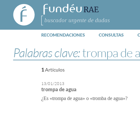
FundéuRAE
- Fundación
del Español
Buscar
Urgente
RECOMENDACIONES
CONSULTAS
Palabras clave:
trompa de 
1
Artículos
13/01/2013
trompa de agua
¿Es «trompa de agua» o «tromba de agua»?