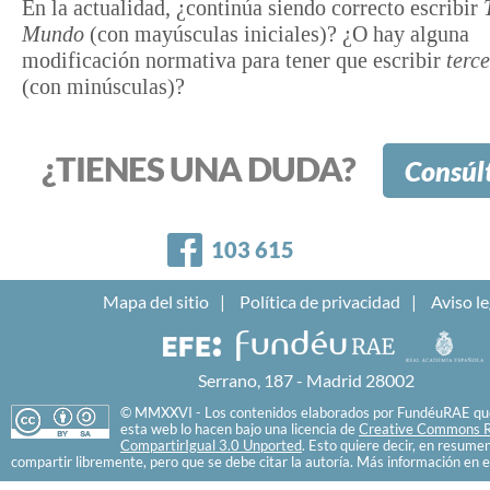
En la actualidad, ¿continúa siendo correcto escribir
Mundo
(con mayúsculas iniciales)? ¿O hay alguna
modificación normativa para tener que escribir
terc
(con minúsculas)?
¿TIENES UNA DUDA?
Consúl
Facebook
103 615
Mapa del sitio
Política de privacidad
Aviso le
Serrano, 187 - Madrid 28002
© MMXXVI - Los contenidos elaborados por FundéuRAE que
esta web lo hacen bajo una licencia de
Creative Commons R
CompartirIgual 3.0 Unported
. Esto quiere decir, en resume
compartir libremente, pero que se debe citar la autoría. Más información en e