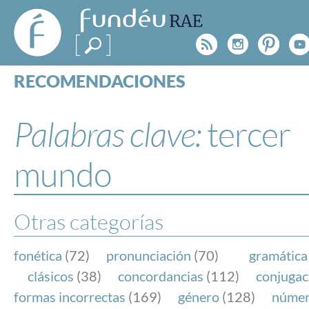
FundéuRAE
- Fundación
Rss
Instagr
Pinte
Y
del Español
Urgente
RECOMENDACIONES
Real Acad
CONSULTAS
CATEGORÍAS
Palabras clave:
tercer
ESPECIALES
BLOG
mundo
NOTICIAS
SOBRE LA FUNDÉURAE
Otras categorías
FundéuRAE es una fundación patrocinada por la 
y la Real Academia Española, cuyo objetivo es co
fonética
(72)
pronunciación
(70)
gramática
el buen uso del español en los medios de comuni
clásicos
(38)
concordancias
(112)
conjugac
Internet.
formas incorrectas
(169)
género
(128)
núme