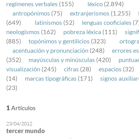
regímenes verbales
(155)
léxico
(2.894)
antropónimos
(75)
extranjerismos
(1.255)
(649)
latinismos
(52)
lenguas cooficiales
(7
neologismos
(162)
pobreza léxica
(111)
signi
(885)
topónimos y gentilicios
(323)
ortogra
acentuación y pronunciación
(248)
errores es
(352)
mayúsculas y minúsculas
(420)
puntua
visualización
(245)
cifras
(28)
espacios
(32)
(14)
marcas tipográficas
(171)
signos auxilia
(23)
1
Artículos
23/04/2012
tercer mundo