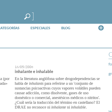
Me
CATEGORÍAS
ESPECIALES
BLOG
O
fo
16/05/2008
inhalante e inhalable
g
a (por
En la literatura anglófona sobre drogodependencias se
tada»
habla de
inhalants
para referirse a un 'conjunto de
sustancias psicoactivas cuyos vapores volátiles pueden
causar adicción, como disolvente, gases de uso
doméstico o comercial, anestésicos médicos o nitritos'.
¿Cuál sería la traducción del término en castellano? El
DRAE no reconoce ni
inhalante
ni
inhalable
.
lé