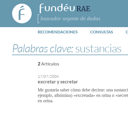
FundéuRAE
- Fundación
del Español
Buscar
Urgente
RECOMENDACIONES
CONSULTAS
Palabras clave:
sustancias
2
Artículos
17/07/2008
excretar y secretar
Me gustaría saber cómo debe decirse: una sustanci
ejemplo, albúmina) «excretada» en orina o «secre
en orina.