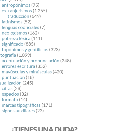
antropónimos
(75)
extranjerismos
(1.255)
traducción
(649)
latinismos
(52)
lenguas cooficiales
(7)
neologismos
(162)
pobreza léxica
(111)
significado
(885)
topónimos y gentilicios
(323)
tografía
(1.099)
acentuación y pronunciación
(248)
errores escritura
(352)
mayúsculas y minúsculas
(420)
puntuación
(18)
sualización
(245)
cifras
(28)
espacios
(32)
formato
(14)
marcas tipográficas
(171)
signos auxiliares
(23)
¿TIENES UNA DUDA?