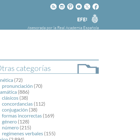
Rss
Instagram
Pinteres
Youtube
Twitter
Facebook
RAE
Agencia
EFE
Asesorada por la
Real Academia Española
nú
NOTICIAS
SOBRE LA FUNDÉURAE
FundéuRAE es una fundación patrocinada por
la Agencia Efe y la Real Academia Española,
cuyo objetivo es colaborar con el buen uso del
tras categorías
español en los medios de comunicación y en
Internet.
nética
(72)
pronunciación
(70)
ramática
(886)
clásicos
(38)
concordancias
(112)
conjugación
(38)
formas incorrectas
(169)
género
(128)
número
(215)
regímenes verbales
(155)
xico
(2.894)