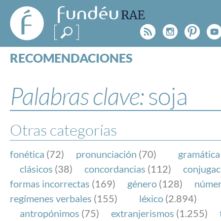
FundéuRAE
- Fundación
Rss
Instagr
Pinte
Y
del Español
Urgente
RECOMENDACIONES
Real Acad
CONSULTAS
CATEGORÍAS
Palabras clave:
soja
ESPECIALES
BLOG
NOTICIAS
Otras categorías
SOBRE LA FUNDÉURAE
fonética
(72)
pronunciación
(70)
gramática
FundéuRAE es una fundación patrocinada por la 
clásicos
(38)
concordancias
(112)
conjugac
y la Real Academia Española, cuyo objetivo es co
formas incorrectas
(169)
género
(128)
núme
el buen uso del español en los medios de comuni
regímenes verbales
(155)
léxico
(2.894)
Internet.
antropónimos
(75)
extranjerismos
(1.255)