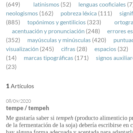
(649)
latinismos
(52)
lenguas cooficiales
(7
neologismos
(162)
pobreza léxica
(111)
signi
(885)
topónimos y gentilicios
(323)
ortogra
acentuación y pronunciación
(248)
errores es
(352)
mayúsculas y minúsculas
(420)
puntua
visualización
(245)
cifras
(28)
espacios
(32)
(14)
marcas tipográficas
(171)
signos auxilia
(23)
1
Artículos
08/09/2020
tempe / tempeh
Me gustaría saber si
tempeh
(producto alimenticio p
de la fermentación de la soja) debería escribirse en c
hay alguna forma adecuada y aceptada para adaptarla