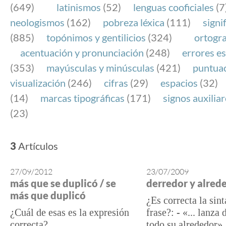
(649)
latinismos
(52)
lenguas cooficiales
(7
neologismos
(162)
pobreza léxica
(111)
signi
(885)
topónimos y gentilicios
(324)
ortogra
acentuación y pronunciación
(248)
errores es
(353)
mayúsculas y minúsculas
(421)
puntua
visualización
(246)
cifras
(29)
espacios
(32)
(14)
marcas tipográficas
(171)
signos auxilia
(23)
3
Artículos
27/09/2012
23/07/2009
más que se duplicó / se
derredor y alred
más que duplicó
¿Es correcta la sint
¿Cuál de esas es la expresión
frase?: - «... lanza 
correcta?
todo su alrededor»,