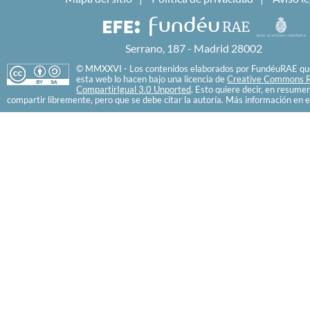
Serrano, 187 - Madrid 28002
© MMXXVI - Los contenidos elaborados por FundéuRAE que
esta web lo hacen bajo una licencia de
Creative Commons R
CompartirIgual 3.0 Unported
. Esto quiere decir, en resume
compartir libremente, pero que se debe citar la autoría. Más información en e