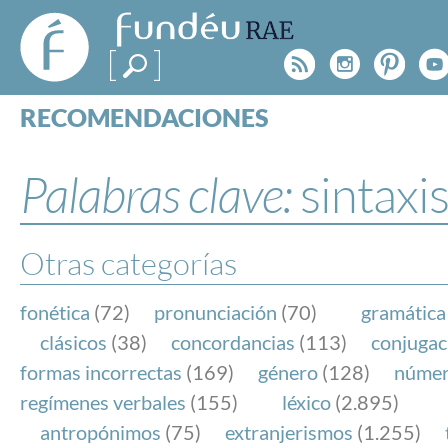
FundéuRAE
- Fundación
Rss
Instagr
Pinte
Y
del Español
Urgente
RECOMENDACIONES
Real Acad
CONSULTAS
CATEGORÍAS
Palabras clave:
sintaxi
ESPECIALES
BLOG
NOTICIAS
Otras categorías
SOBRE LA FUNDÉURAE
fonética
(72)
pronunciación
(70)
gramática
FundéuRAE es una fundación patrocinada por la 
clásicos
(38)
concordancias
(113)
conjugac
y la Real Academia Española, cuyo objetivo es co
formas incorrectas
(169)
género
(128)
núme
el buen uso del español en los medios de comuni
regímenes verbales
(155)
léxico
(2.895)
Internet.
antropónimos
(75)
extranjerismos
(1.255)