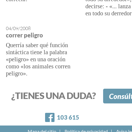
decirse: - «... lanza
en todo su derredor
04/09/2008
correr peligro
Querría saber qué función
sintáctica tiene la palabra
«peligro» en una oración
como «los animales corren
peligro».
¿TIENES UNA DUDA?
Consúl
Facebook
103 615
Mapa del sitio
Política de privacidad
Aviso le