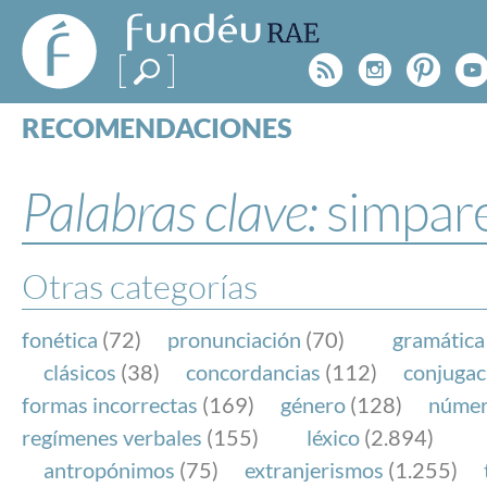
FundéuRAE
- Fundación
Rss
Instagr
Pinte
Y
del Español
Urgente
RECOMENDACIONES
Real Acad
CONSULTAS
CATEGORÍAS
Palabras clave:
simpar
ESPECIALES
BLOG
NOTICIAS
Otras categorías
SOBRE LA FUNDÉURAE
fonética
(72)
pronunciación
(70)
gramática
FundéuRAE es una fundación patrocinada por la 
clásicos
(38)
concordancias
(112)
conjugac
y la Real Academia Española, cuyo objetivo es co
formas incorrectas
(169)
género
(128)
núme
el buen uso del español en los medios de comuni
regímenes verbales
(155)
léxico
(2.894)
Internet.
antropónimos
(75)
extranjerismos
(1.255)