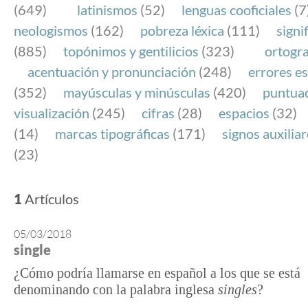
(649)
latinismos
(52)
lenguas cooficiales
(7
neologismos
(162)
pobreza léxica
(111)
signi
(885)
topónimos y gentilicios
(323)
ortogra
acentuación y pronunciación
(248)
errores es
(352)
mayúsculas y minúsculas
(420)
puntua
visualización
(245)
cifras
(28)
espacios
(32)
(14)
marcas tipográficas
(171)
signos auxilia
(23)
1
Artículos
05/03/2018
single
¿Cómo podría llamarse en español a los que se está
denominando con la palabra inglesa
singles
?