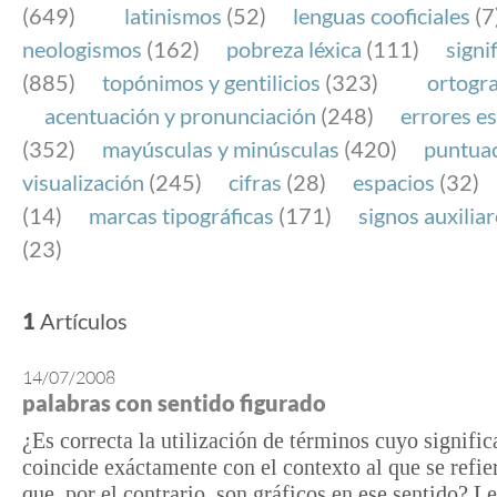
(649)
latinismos
(52)
lenguas cooficiales
(7
neologismos
(162)
pobreza léxica
(111)
signi
(885)
topónimos y gentilicios
(323)
ortogra
acentuación y pronunciación
(248)
errores es
(352)
mayúsculas y minúsculas
(420)
puntua
visualización
(245)
cifras
(28)
espacios
(32)
(14)
marcas tipográficas
(171)
signos auxilia
(23)
1
Artículos
14/07/2008
palabras con sentido figurado
¿Es correcta la utilización de términos cuyo signifi
coincide exáctamente con el contexto al que se refie
que, por el contrario, son gráficos en ese sentido? L