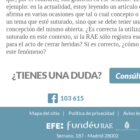
ejemplo: en la actualidad, estoy leyendo un artículo
afirma en varias ocasiones que tal o cual concepto o
un tema que esté suturado, sino que se debe tener un
concepción del mismo abierta. ¿Es correcta la utiliz
suturado en este contexto, si la RAE sólo registra es
para el acto de cerrar heridas? Si es correcto, ¿cómo
este fenómeno?
¿TIENES UNA DUDA?
Consúl
Facebook
103 615
Mapa del sitio
Política de privacidad
Aviso le
Serrano, 187 - Madrid 28002