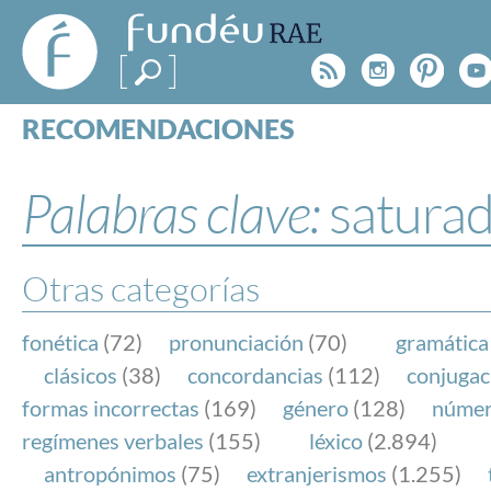
FundéuRAE
- Fundación
Rss
Instagr
Pinte
Y
del Español
Urgente
RECOMENDACIONES
Real Acad
CONSULTAS
CATEGORÍAS
Palabras clave:
satura
ESPECIALES
BLOG
NOTICIAS
Otras categorías
SOBRE LA FUNDÉURAE
fonética
(72)
pronunciación
(70)
gramática
FundéuRAE es una fundación patrocinada por la 
clásicos
(38)
concordancias
(112)
conjugac
y la Real Academia Española, cuyo objetivo es co
formas incorrectas
(169)
género
(128)
núme
el buen uso del español en los medios de comuni
regímenes verbales
(155)
léxico
(2.894)
Internet.
antropónimos
(75)
extranjerismos
(1.255)