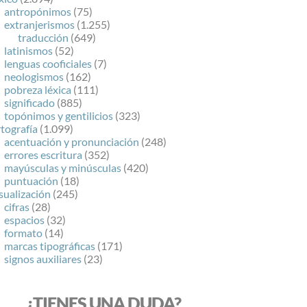
antropónimos
(75)
extranjerismos
(1.255)
traducción
(649)
latinismos
(52)
lenguas cooficiales
(7)
neologismos
(162)
pobreza léxica
(111)
significado
(885)
topónimos y gentilicios
(323)
tografía
(1.099)
acentuación y pronunciación
(248)
errores escritura
(352)
mayúsculas y minúsculas
(420)
puntuación
(18)
sualización
(245)
cifras
(28)
espacios
(32)
formato
(14)
marcas tipográficas
(171)
signos auxiliares
(23)
¿TIENES UNA DUDA?