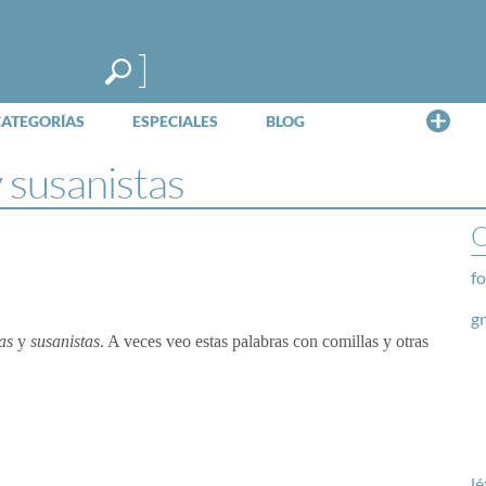
Me
CATEGORÍAS
ESPECIALES
BLOG
y susanistas
O
fo
g
as
y
susanistas
. A veces veo estas palabras con comillas y otras
lé