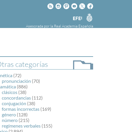
Rss
Instagram
Pinteres
Youtube
Twitter
Facebook
RAE
Agencia
EFE
Asesorada por la
Real Academia Española
nú
NOTICIAS
SOBRE LA FUNDÉURAE
FundéuRAE es una fundación patrocinada por
la Agencia Efe y la Real Academia Española,
cuyo objetivo es colaborar con el buen uso del
tras categorías
español en los medios de comunicación y en
Internet.
nética
(72)
pronunciación
(70)
ramática
(886)
clásicos
(38)
concordancias
(112)
conjugación
(38)
formas incorrectas
(169)
género
(128)
número
(215)
regímenes verbales
(155)
xico
(2.894)