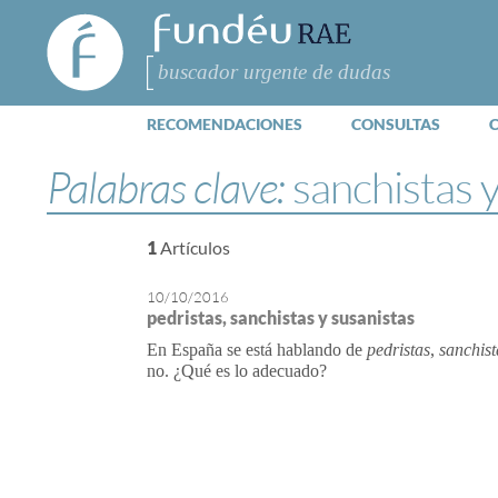
FundéuRAE
- Fundación
del Español
Buscar
Urgente
RECOMENDACIONES
CONSULTAS
Palabras clave:
sanchistas 
1
Artículos
10/10/2016
pedristas, sanchistas y susanistas
En España se está hablando de
pedristas
,
sanchist
no. ¿Qué es lo adecuado?