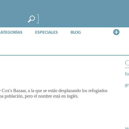
Me
CATEGORÍAS
ESPECIALES
BLOG
O
fo
g
 Cox's Bazaar, a la que se están desplazando los refugiados
ha población, pero el nombre está en inglés.
lé