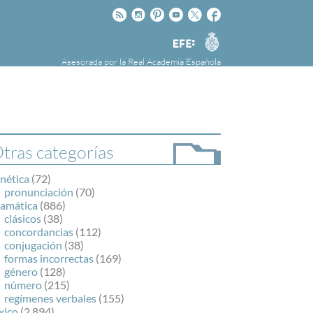
Rss
Instagram
Pinteres
Youtube
Twitter
Facebook
RAE
Agencia
EFE
Asesorada por la
Real Academia Española
nú
NOTICIAS
SOBRE LA FUNDÉURAE
FundéuRAE es una fundación patrocinada por
la Agencia Efe y la Real Academia Española,
cuyo objetivo es colaborar con el buen uso del
tras categorías
español en los medios de comunicación y en
Internet.
nética
(72)
pronunciación
(70)
ramática
(886)
clásicos
(38)
concordancias
(112)
conjugación
(38)
formas incorrectas
(169)
género
(128)
número
(215)
regímenes verbales
(155)
xico
(2.894)