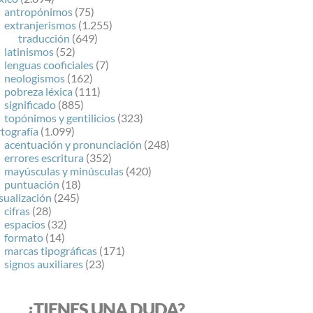
antropónimos
(75)
extranjerismos
(1.255)
traducción
(649)
latinismos
(52)
lenguas cooficiales
(7)
neologismos
(162)
pobreza léxica
(111)
significado
(885)
topónimos y gentilicios
(323)
tografía
(1.099)
acentuación y pronunciación
(248)
errores escritura
(352)
mayúsculas y minúsculas
(420)
puntuación
(18)
sualización
(245)
cifras
(28)
espacios
(32)
formato
(14)
marcas tipográficas
(171)
signos auxiliares
(23)
¿TIENES UNA DUDA?