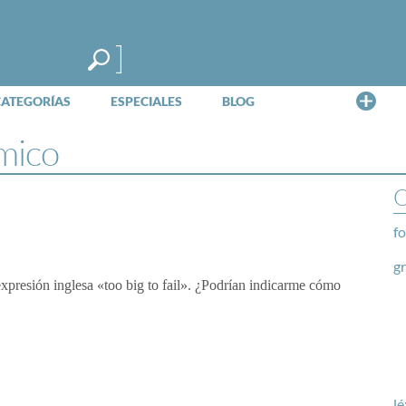
Me
CATEGORÍAS
ESPECIALES
BLOG
émico
O
fo
g
expresión inglesa «too big to fail». ¿Podrían indicarme cómo
lé