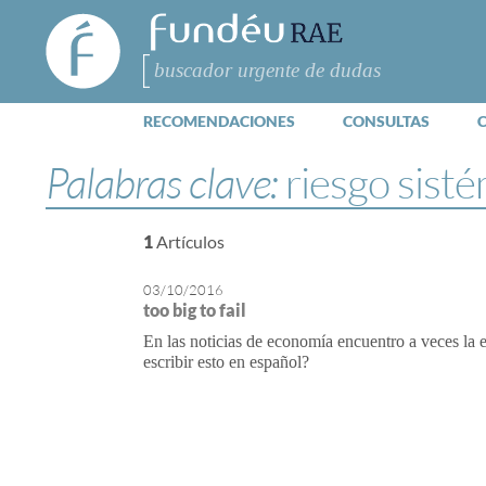
FundéuRAE
- Fundación
del Español
Buscar
Urgente
RECOMENDACIONES
CONSULTAS
Palabras clave:
riesgo sist
1
Artículos
03/10/2016
too big to fail
En las noticias de economía encuentro a veces la 
escribir esto en español?