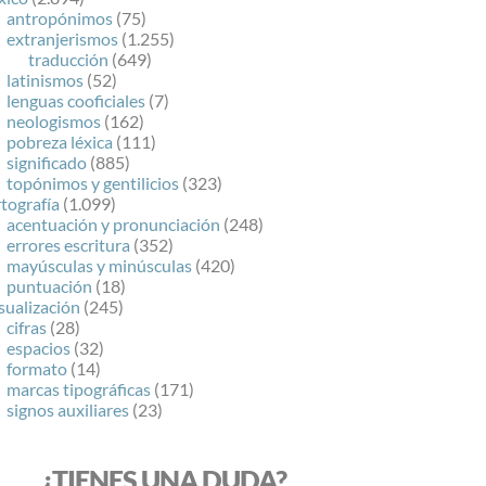
antropónimos
(75)
extranjerismos
(1.255)
traducción
(649)
latinismos
(52)
lenguas cooficiales
(7)
neologismos
(162)
pobreza léxica
(111)
significado
(885)
topónimos y gentilicios
(323)
tografía
(1.099)
acentuación y pronunciación
(248)
errores escritura
(352)
mayúsculas y minúsculas
(420)
puntuación
(18)
sualización
(245)
cifras
(28)
espacios
(32)
formato
(14)
marcas tipográficas
(171)
signos auxiliares
(23)
¿TIENES UNA DUDA?