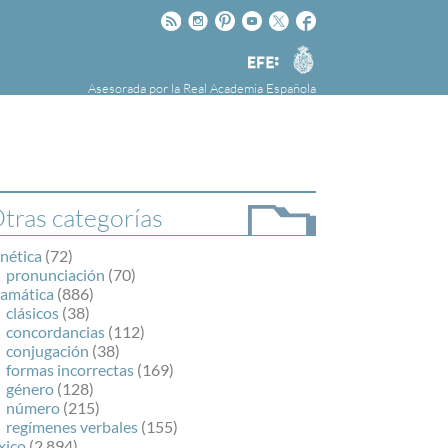
Rss
Instagram
Pinteres
Youtube
Twitter
Facebook
RAE
Agencia
EFE
Asesorada por la
Real Academia Española
nú
NOTICIAS
SOBRE LA FUNDÉURAE
FundéuRAE es una fundación patrocinada por
la Agencia Efe y la Real Academia Española,
cuyo objetivo es colaborar con el buen uso del
tras categorías
español en los medios de comunicación y en
Internet.
nética
(72)
pronunciación
(70)
ramática
(886)
clásicos
(38)
concordancias
(112)
conjugación
(38)
formas incorrectas
(169)
género
(128)
número
(215)
regímenes verbales
(155)
xico
(2.894)