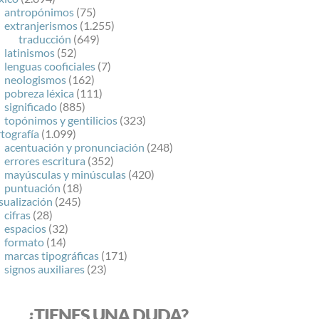
antropónimos
(75)
extranjerismos
(1.255)
traducción
(649)
latinismos
(52)
lenguas cooficiales
(7)
neologismos
(162)
pobreza léxica
(111)
significado
(885)
topónimos y gentilicios
(323)
tografía
(1.099)
acentuación y pronunciación
(248)
errores escritura
(352)
mayúsculas y minúsculas
(420)
puntuación
(18)
sualización
(245)
cifras
(28)
espacios
(32)
formato
(14)
marcas tipográficas
(171)
signos auxiliares
(23)
¿TIENES UNA DUDA?