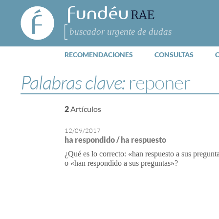
FundéuRAE
- Fundación
del Español
Buscar
Urgente
RECOMENDACIONES
CONSULTAS
Palabras clave:
reponer
2
Artículos
12/09/2017
ha respondido / ha respuesto
¿Qué es lo correcto: «han respuesto a sus pregunt
o «han respondido a sus preguntas»?