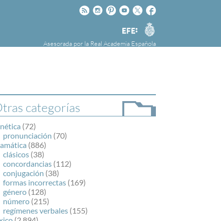
Rss
Instagram
Pinteres
Youtube
Twitter
Facebook
RAE
Agencia
EFE
Asesorada por la
Real Academia Española
nú
NOTICIAS
SOBRE LA FUNDÉURAE
FundéuRAE es una fundación patrocinada por
la Agencia Efe y la Real Academia Española,
cuyo objetivo es colaborar con el buen uso del
tras categorías
español en los medios de comunicación y en
Internet.
nética
(72)
pronunciación
(70)
ramática
(886)
clásicos
(38)
concordancias
(112)
conjugación
(38)
formas incorrectas
(169)
género
(128)
número
(215)
regímenes verbales
(155)
xico
(2.894)