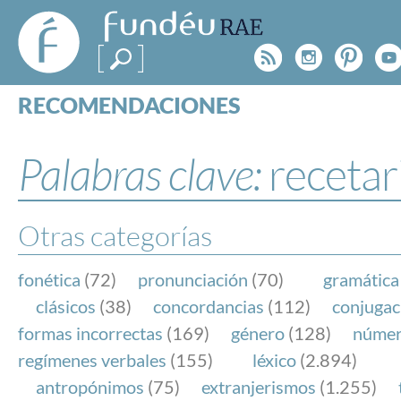
FundéuRAE
- Fundación
Rss
Instagr
Pinte
Y
del Español
Urgente
RECOMENDACIONES
Real Acad
CONSULTAS
CATEGORÍAS
Palabras clave:
recetar
ESPECIALES
BLOG
NOTICIAS
Otras categorías
SOBRE LA FUNDÉURAE
fonética
(72)
pronunciación
(70)
gramática
FundéuRAE es una fundación patrocinada por la 
clásicos
(38)
concordancias
(112)
conjugac
y la Real Academia Española, cuyo objetivo es co
formas incorrectas
(169)
género
(128)
núme
el buen uso del español en los medios de comuni
regímenes verbales
(155)
léxico
(2.894)
Internet.
antropónimos
(75)
extranjerismos
(1.255)