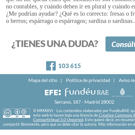
no contables, y cuándo deben ir en plural y cuándo e
¿Me podrían ayudar? ¿Qué es lo correcto: fresas o fr
o berros; espárrago o espárragos; sardina o sardinas.
¿TIENES UNA DUDA?
Consúl
Facebook
103 615
Mapa del sitio
Política de privacidad
Aviso le
Serrano, 187 - Madrid 28002
© MMXXVI - Los contenidos elaborados por FundéuRAE que
esta web lo hacen bajo una licencia de
Creative Commons R
CompartirIgual 3.0 Unported
. Esto quiere decir, en resume
compartir libremente, pero que se debe citar la autoría. Más información en e