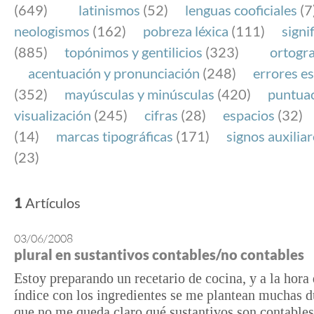
(649)
latinismos
(52)
lenguas cooficiales
(7
neologismos
(162)
pobreza léxica
(111)
signi
(885)
topónimos y gentilicios
(323)
ortogra
acentuación y pronunciación
(248)
errores es
(352)
mayúsculas y minúsculas
(420)
puntua
visualización
(245)
cifras
(28)
espacios
(32)
(14)
marcas tipográficas
(171)
signos auxilia
(23)
1
Artículos
03/06/2008
plural en sustantivos contables/no contables
Estoy preparando un recetario de cocina, y a la hora 
índice con los ingredientes se me plantean muchas d
que no me queda claro qué sustantivos son contables