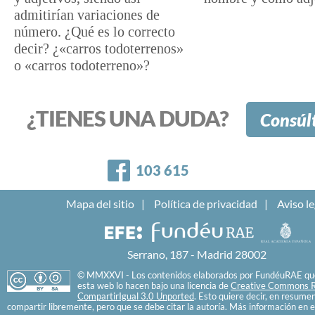
admitirían variaciones de
número. ¿Qué es lo correcto
decir? ¿«carros todoterrenos»
o «carros todoterreno»?
¿TIENES UNA DUDA?
Consúl
Facebook
103 615
Mapa del sitio
Política de privacidad
Aviso le
Serrano, 187 - Madrid 28002
© MMXXVI - Los contenidos elaborados por FundéuRAE que
esta web lo hacen bajo una licencia de
Creative Commons R
CompartirIgual 3.0 Unported
. Esto quiere decir, en resume
compartir libremente, pero que se debe citar la autoría. Más información en e