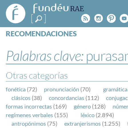
FundéuRAE
- Fundación
Rss
Instagr
Pinte
Y
del Español
Urgente
RECOMENDACIONES
Real Acad
CONSULTAS
CATEGORÍAS
Palabras clave:
purasa
ESPECIALES
BLOG
NOTICIAS
Otras categorías
SOBRE LA FUNDÉURAE
fonética
(72)
pronunciación
(70)
gramática
FundéuRAE es una fundación patrocinada por la 
clásicos
(38)
concordancias
(112)
conjugac
y la Real Academia Española, cuyo objetivo es co
formas incorrectas
(169)
género
(128)
núme
el buen uso del español en los medios de comuni
regímenes verbales
(155)
léxico
(2.894)
Internet.
antropónimos
(75)
extranjerismos
(1.255)