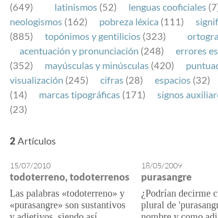
(649)
latinismos
(52)
lenguas cooficiales
(7
neologismos
(162)
pobreza léxica
(111)
signi
(885)
topónimos y gentilicios
(323)
ortogra
acentuación y pronunciación
(248)
errores es
(352)
mayúsculas y minúsculas
(420)
puntua
visualización
(245)
cifras
(28)
espacios
(32)
(14)
marcas tipográficas
(171)
signos auxilia
(23)
2
Artículos
15/07/2010
18/05/2009
todoterreno, todoterrenos
purasangre
Las palabras «todoterreno» y
¿Podrían decirme cu
«purasangre» son sustantivos
plural de 'purasang
y adjetivos, siendo así
nombre y como adj