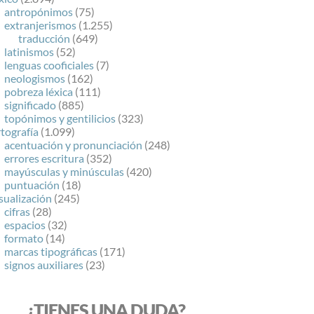
antropónimos
(75)
extranjerismos
(1.255)
traducción
(649)
latinismos
(52)
lenguas cooficiales
(7)
neologismos
(162)
pobreza léxica
(111)
significado
(885)
topónimos y gentilicios
(323)
tografía
(1.099)
acentuación y pronunciación
(248)
errores escritura
(352)
mayúsculas y minúsculas
(420)
puntuación
(18)
sualización
(245)
cifras
(28)
espacios
(32)
formato
(14)
marcas tipográficas
(171)
signos auxiliares
(23)
¿TIENES UNA DUDA?