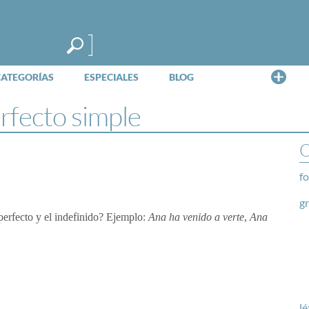
Me
CATEGORÍAS
ESPECIALES
BLOG
erfecto simple
O
fo
g
 perfecto y el indefinido? Ejemplo:
Ana ha venido a verte, Ana
lé