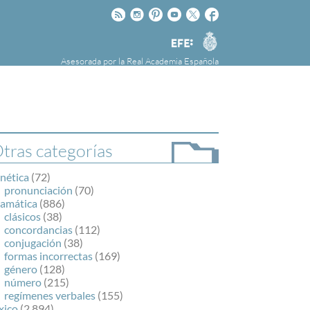
Rss
Instagram
Pinteres
Youtube
Twitter
Facebook
RAE
Agencia
EFE
Asesorada por la
Real Academia Española
nú
NOTICIAS
SOBRE LA FUNDÉURAE
FundéuRAE es una fundación patrocinada por
la Agencia Efe y la Real Academia Española,
cuyo objetivo es colaborar con el buen uso del
tras categorías
español en los medios de comunicación y en
Internet.
nética
(72)
pronunciación
(70)
ramática
(886)
clásicos
(38)
concordancias
(112)
conjugación
(38)
formas incorrectas
(169)
género
(128)
número
(215)
regímenes verbales
(155)
xico
(2.894)