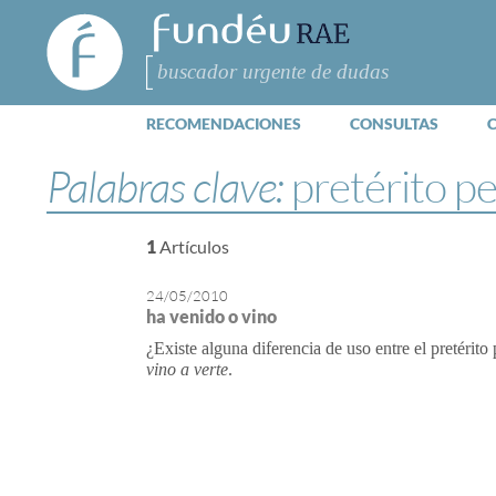
FundéuRAE
- Fundación
del Español
Buscar
Urgente
RECOMENDACIONES
CONSULTAS
Palabras clave:
pretérito p
1
Artículos
24/05/2010
ha venido o vino
¿Existe alguna diferencia de uso entre el pretérito
vino a verte
.