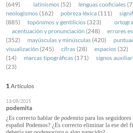
(649)
latinismos
(52)
lenguas cooficiales
(7
neologismos
(162)
pobreza léxica
(111)
signi
(885)
topónimos y gentilicios
(323)
ortogra
acentuación y pronunciación
(248)
errores es
(352)
mayúsculas y minúsculas
(420)
puntua
visualización
(245)
cifras
(28)
espacios
(32)
(14)
marcas tipográficas
(171)
signos auxilia
(23)
1
Artículos
13/08/2015
podemita
¿Es correcto hablar de
podemita
para los seguidores 
español Podemos? ¿Es correcto eliminar la ese del f
debería ser
podemosista
o algo parecido?