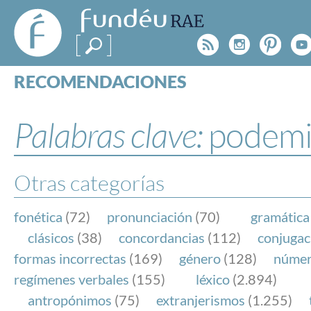
FundéuRAE
- Fundación
Rss
Instagr
Pinte
Y
del Español
Urgente
RECOMENDACIONES
Real Acad
CONSULTAS
CATEGORÍAS
Palabras clave:
podemi
ESPECIALES
BLOG
NOTICIAS
Otras categorías
SOBRE LA FUNDÉURAE
fonética
(72)
pronunciación
(70)
gramática
FundéuRAE es una fundación patrocinada por la 
clásicos
(38)
concordancias
(112)
conjugac
y la Real Academia Española, cuyo objetivo es co
formas incorrectas
(169)
género
(128)
núme
el buen uso del español en los medios de comuni
regímenes verbales
(155)
léxico
(2.894)
Internet.
antropónimos
(75)
extranjerismos
(1.255)