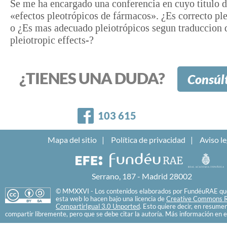
Se me ha encargado una conferencia en cuyo título d
«efectos pleotrópicos de fármacos». ¿Es correcto pl
o ¿Es mas adecuado pleiotrópicos segun traduccion d
pleiotropic effects-?
¿TIENES UNA DUDA?
Consúl
Facebook
103 615
Mapa del sitio
Política de privacidad
Aviso le
Serrano, 187 - Madrid 28002
© MMXXVI - Los contenidos elaborados por FundéuRAE que
esta web lo hacen bajo una licencia de
Creative Commons R
CompartirIgual 3.0 Unported
. Esto quiere decir, en resume
compartir libremente, pero que se debe citar la autoría. Más información en e