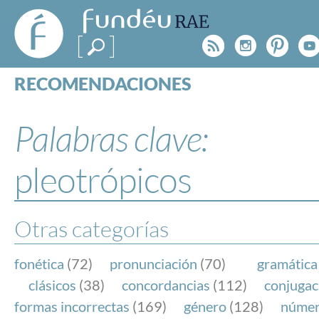
FundéuRAE
- Fundación
Rss
Instagr
Pinte
Y
del Español
Urgente
RECOMENDACIONES
Real Acad
CONSULTAS
CATEGORÍAS
Palabras clave:
ESPECIALES
BLOG
pleotrópicos
NOTICIAS
SOBRE LA FUNDÉURAE
Otras categorías
FundéuRAE es una fundación patrocinada por la 
y la Real Academia Española, cuyo objetivo es co
fonética
(72)
pronunciación
(70)
gramática
el buen uso del español en los medios de comuni
clásicos
(38)
concordancias
(112)
conjugac
Internet.
formas incorrectas
(169)
género
(128)
núme