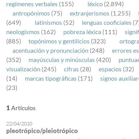
regímenes verbales
(155)
léxico
(2.894)
antropónimos
(75)
extranjerismos
(1.255)
(649)
latinismos
(52)
lenguas cooficiales
(7
neologismos
(162)
pobreza léxica
(111)
signi
(885)
topónimos y gentilicios
(323)
ortogra
acentuación y pronunciación
(248)
errores es
(352)
mayúsculas y minúsculas
(420)
puntua
visualización
(245)
cifras
(28)
espacios
(32)
(14)
marcas tipográficas
(171)
signos auxilia
(23)
1
Artículos
22/04/2010
pleotrópico/pleiotrópico