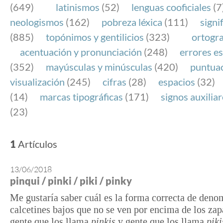
(649)
latinismos
(52)
lenguas cooficiales
(7
neologismos
(162)
pobreza léxica
(111)
signi
(885)
topónimos y gentilicios
(323)
ortogra
acentuación y pronunciación
(248)
errores es
(352)
mayúsculas y minúsculas
(420)
puntua
visualización
(245)
cifras
(28)
espacios
(32)
(14)
marcas tipográficas
(171)
signos auxilia
(23)
1
Artículos
13/06/2018
pinqui / pinki / piki / pinky
Me gustaría saber cuál es la forma correcta de denom
calcetines bajos que no se ven por encima de los zap
gente que los llama
pinkis
y gente que los llama
piki