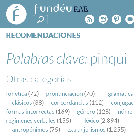
FundéuRAE
- Fundación
Rss
Instagr
Pinte
Y
del Español
Urgente
RECOMENDACIONES
Real Acad
CONSULTAS
CATEGORÍAS
Palabras clave:
pinqui
ESPECIALES
BLOG
NOTICIAS
Otras categorías
SOBRE LA FUNDÉURAE
fonética
(72)
pronunciación
(70)
gramática
FundéuRAE es una fundación patrocinada por la 
clásicos
(38)
concordancias
(112)
conjugac
y la Real Academia Española, cuyo objetivo es co
formas incorrectas
(169)
género
(128)
núme
el buen uso del español en los medios de comuni
regímenes verbales
(155)
léxico
(2.894)
Internet.
antropónimos
(75)
extranjerismos
(1.255)