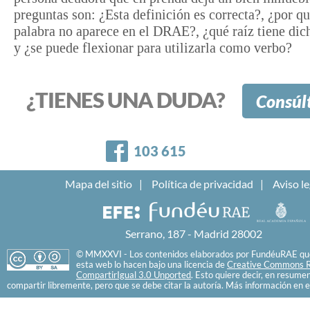
preguntas son: ¿Esta definición es correcta?, ¿por qu
palabra no aparece en el DRAE?, ¿qué raíz tiene dic
y ¿se puede flexionar para utilizarla como verbo?
¿TIENES UNA DUDA?
Consúl
Facebook
103 615
Mapa del sitio
Política de privacidad
Aviso le
Serrano, 187 - Madrid 28002
© MMXXVI - Los contenidos elaborados por FundéuRAE que
esta web lo hacen bajo una licencia de
Creative Commons R
CompartirIgual 3.0 Unported
. Esto quiere decir, en resume
compartir libremente, pero que se debe citar la autoría. Más información en e