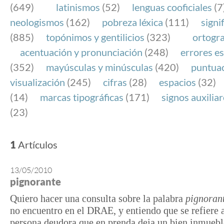
(649)
latinismos
(52)
lenguas cooficiales
(7
neologismos
(162)
pobreza léxica
(111)
signi
(885)
topónimos y gentilicios
(323)
ortogra
acentuación y pronunciación
(248)
errores es
(352)
mayúsculas y minúsculas
(420)
puntua
visualización
(245)
cifras
(28)
espacios
(32)
(14)
marcas tipográficas
(171)
signos auxilia
(23)
1
Artículos
13/05/2010
pignorante
Quiero hacer una consulta sobre la palabra
pignoran
no encuentro en el DRAE, y entiendo que se refiere 
persona deudora que en prenda deja un bien inmuebl