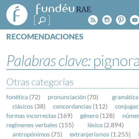
FundéuRAE
- Fundación
Rss
Instagr
Pinte
Y
del Español
Urgente
RECOMENDACIONES
Real Acad
CONSULTAS
CATEGORÍAS
Palabras clave:
pignor
ESPECIALES
BLOG
NOTICIAS
Otras categorías
SOBRE LA FUNDÉURAE
fonética
(72)
pronunciación
(70)
gramática
FundéuRAE es una fundación patrocinada por la 
clásicos
(38)
concordancias
(112)
conjugac
y la Real Academia Española, cuyo objetivo es co
formas incorrectas
(169)
género
(128)
núme
el buen uso del español en los medios de comuni
regímenes verbales
(155)
léxico
(2.894)
Internet.
antropónimos
(75)
extranjerismos
(1.255)