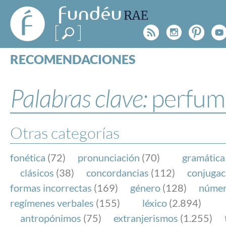
FundéuRAE
- Fundación
Rss
Instagr
Pinte
Y
del Español
Urgente
RECOMENDACIONES
Real Acad
CONSULTAS
CATEGORÍAS
Palabras clave:
perfum
ESPECIALES
BLOG
NOTICIAS
Otras categorías
SOBRE LA FUNDÉURAE
fonética
(72)
pronunciación
(70)
gramática
FundéuRAE es una fundación patrocinada por la 
clásicos
(38)
concordancias
(112)
conjugac
y la Real Academia Española, cuyo objetivo es co
formas incorrectas
(169)
género
(128)
núme
el buen uso del español en los medios de comuni
regímenes verbales
(155)
léxico
(2.894)
Internet.
antropónimos
(75)
extranjerismos
(1.255)