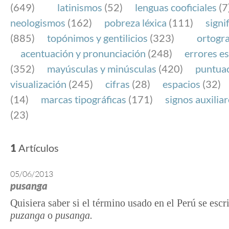
(649)
latinismos
(52)
lenguas cooficiales
(7
neologismos
(162)
pobreza léxica
(111)
signi
(885)
topónimos y gentilicios
(323)
ortogra
acentuación y pronunciación
(248)
errores es
(352)
mayúsculas y minúsculas
(420)
puntua
visualización
(245)
cifras
(28)
espacios
(32)
(14)
marcas tipográficas
(171)
signos auxilia
(23)
1
Artículos
05/06/2013
pusanga
Quisiera saber si el término usado en el Perú se escr
puzanga
o
pusanga.