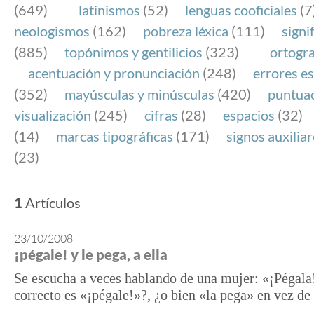
(649)
latinismos
(52)
lenguas cooficiales
(7
neologismos
(162)
pobreza léxica
(111)
signi
(885)
topónimos y gentilicios
(323)
ortogra
acentuación y pronunciación
(248)
errores es
(352)
mayúsculas y minúsculas
(420)
puntua
visualización
(245)
cifras
(28)
espacios
(32)
(14)
marcas tipográficas
(171)
signos auxilia
(23)
1
Artículos
23/10/2008
¡pégale! y le pega, a ella
Se escucha a veces hablando de una mujer: «¡Pégala
correcto es «¡pégale!»?, ¿o bien «la pega» en vez de