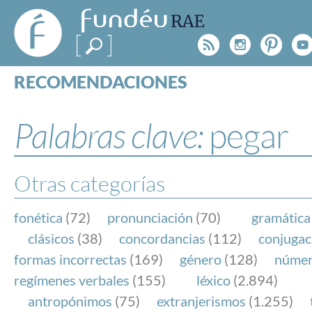
FundéuRAE
- Fundación
Rss
Instagr
Pinte
Y
del Español
Urgente
RECOMENDACIONES
Real Acad
CONSULTAS
CATEGORÍAS
Palabras clave:
pegar
ESPECIALES
BLOG
NOTICIAS
Otras categorías
SOBRE LA FUNDÉURAE
fonética
(72)
pronunciación
(70)
gramática
FundéuRAE es una fundación patrocinada por la 
clásicos
(38)
concordancias
(112)
conjugac
y la Real Academia Española, cuyo objetivo es co
formas incorrectas
(169)
género
(128)
núme
el buen uso del español en los medios de comuni
regímenes verbales
(155)
léxico
(2.894)
Internet.
antropónimos
(75)
extranjerismos
(1.255)