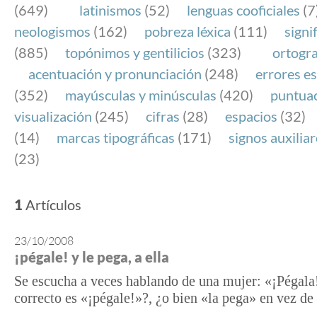
(649)
latinismos
(52)
lenguas cooficiales
(7
neologismos
(162)
pobreza léxica
(111)
signi
(885)
topónimos y gentilicios
(323)
ortogra
acentuación y pronunciación
(248)
errores es
(352)
mayúsculas y minúsculas
(420)
puntua
visualización
(245)
cifras
(28)
espacios
(32)
(14)
marcas tipográficas
(171)
signos auxilia
(23)
1
Artículos
23/10/2008
¡pégale! y le pega, a ella
Se escucha a veces hablando de una mujer: «¡Pégala
correcto es «¡pégale!»?, ¿o bien «la pega» en vez de