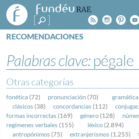
FundéuRAE
- Fundación
Rss
Instagr
Pinte
Y
del Español
Urgente
RECOMENDACIONES
Real Acad
CONSULTAS
CATEGORÍAS
Palabras clave:
pégale
ESPECIALES
BLOG
NOTICIAS
Otras categorías
SOBRE LA FUNDÉURAE
fonética
(72)
pronunciación
(70)
gramática
FundéuRAE es una fundación patrocinada por la 
clásicos
(38)
concordancias
(112)
conjugac
y la Real Academia Española, cuyo objetivo es co
formas incorrectas
(169)
género
(128)
núme
el buen uso del español en los medios de comuni
regímenes verbales
(155)
léxico
(2.894)
Internet.
antropónimos
(75)
extranjerismos
(1.255)