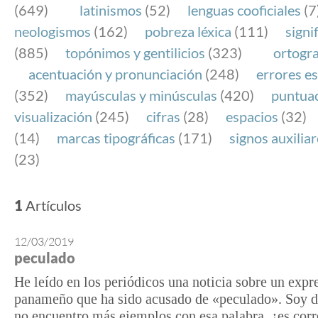
(649)
latinismos
(52)
lenguas cooficiales
(7
neologismos
(162)
pobreza léxica
(111)
signi
(885)
topónimos y gentilicios
(323)
ortogra
acentuación y pronunciación
(248)
errores es
(352)
mayúsculas y minúsculas
(420)
puntua
visualización
(245)
cifras
(28)
espacios
(32)
(14)
marcas tipográficas
(171)
signos auxilia
(23)
1
Artículos
12/03/2019
peculado
He leído en los periódicos una noticia sobre un expr
panameño que ha sido acusado de «peculado». Soy d
no encuentro más ejemplos con esa palabra, ¿es corr