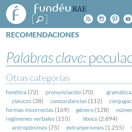
FundéuRAE
- Fundación
Rss
Instagr
Pinte
Y
del Español
Urgente
RECOMENDACIONES
Real Acad
CONSULTAS
CATEGORÍAS
Palabras clave:
pecula
ESPECIALES
BLOG
NOTICIAS
Otras categorías
SOBRE LA FUNDÉURAE
fonética
(72)
pronunciación
(70)
gramática
FundéuRAE es una fundación patrocinada por la 
clásicos
(38)
concordancias
(112)
conjugac
y la Real Academia Española, cuyo objetivo es co
formas incorrectas
(169)
género
(128)
núme
el buen uso del español en los medios de comuni
regímenes verbales
(155)
léxico
(2.894)
Internet.
antropónimos
(75)
extranjerismos
(1.255)