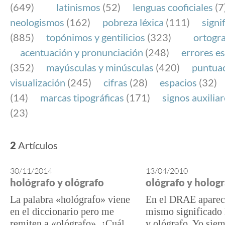
(649)
latinismos
(52)
lenguas cooficiales
(7
neologismos
(162)
pobreza léxica
(111)
signi
(885)
topónimos y gentilicios
(323)
ortogra
acentuación y pronunciación
(248)
errores es
(352)
mayúsculas y minúsculas
(420)
puntua
visualización
(245)
cifras
(28)
espacios
(32)
(14)
marcas tipográficas
(171)
signos auxilia
(23)
2
Artículos
30/11/2014
13/04/2010
hológrafo y ológrafo
ológrafo y holog
La palabra «hológrafo» viene
En el DRAE aparec
en el diccionario pero me
mismo significado 
remiten a «ológrafo». ¿Cuál
y ológrafo. Yo siem