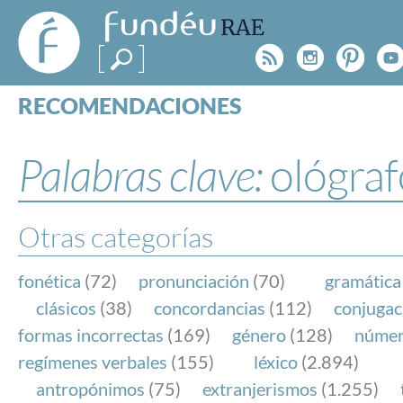
FundéuRAE
- Fundación
Rss
Instagr
Pinte
Y
del Español
Urgente
RECOMENDACIONES
Real Acad
CONSULTAS
CATEGORÍAS
Palabras clave:
ológraf
ESPECIALES
BLOG
NOTICIAS
Otras categorías
SOBRE LA FUNDÉURAE
fonética
(72)
pronunciación
(70)
gramática
FundéuRAE es una fundación patrocinada por la 
clásicos
(38)
concordancias
(112)
conjugac
y la Real Academia Española, cuyo objetivo es co
formas incorrectas
(169)
género
(128)
núme
el buen uso del español en los medios de comuni
regímenes verbales
(155)
léxico
(2.894)
Internet.
antropónimos
(75)
extranjerismos
(1.255)