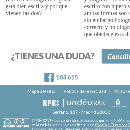
está bien escrita y por qué
escrito con h pero 
vienen las dos?
ambas formas son c
sin embargo holog
correcto y no olog
qué obedece esta d
¿TIENES UNA DUDA?
Consúl
Facebook
103 615
Mapa del sitio
Política de privacidad
Aviso le
Serrano, 187 - Madrid 28002
© MMXXVI - Los contenidos elaborados por FundéuRAE que
esta web lo hacen bajo una licencia de
Creative Commons R
CompartirIgual 3.0 Unported
. Esto quiere decir, en resume