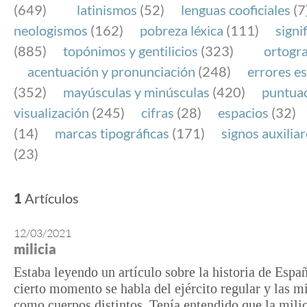
(649)
latinismos
(52)
lenguas cooficiales
(7
neologismos
(162)
pobreza léxica
(111)
signi
(885)
topónimos y gentilicios
(323)
ortogra
acentuación y pronunciación
(248)
errores es
(352)
mayúsculas y minúsculas
(420)
puntua
visualización
(245)
cifras
(28)
espacios
(32)
(14)
marcas tipográficas
(171)
signos auxilia
(23)
1
Artículos
12/03/2021
milicia
Estaba leyendo un artículo sobre la historia de Espa
cierto momento se habla del ejército regular y las mi
como cuerpos distintos. Tenía entendido que la milic