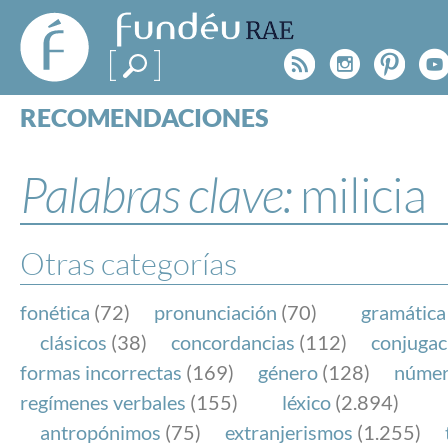
FundéuRAE
- Fundación
Rss
Instagr
Pinte
Y
del Español
Urgente
RECOMENDACIONES
Real Acad
CONSULTAS
CATEGORÍAS
Palabras clave:
milicia
ESPECIALES
BLOG
NOTICIAS
Otras categorías
SOBRE LA FUNDÉURAE
fonética
(72)
pronunciación
(70)
gramática
FundéuRAE es una fundación patrocinada por la 
clásicos
(38)
concordancias
(112)
conjugac
y la Real Academia Española, cuyo objetivo es co
formas incorrectas
(169)
género
(128)
núme
el buen uso del español en los medios de comuni
regímenes verbales
(155)
léxico
(2.894)
Internet.
antropónimos
(75)
extranjerismos
(1.255)