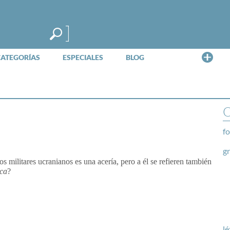
Me
CATEGORÍAS
ESPECIALES
BLOG
O
fo
g
os militares ucranianos es una acería, pero a él se refieren también
ica
?
lé