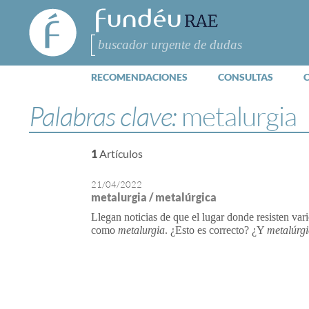
FundéuRAE
- Fundación
del Español
Buscar
Urgente
RECOMENDACIONES
CONSULTAS
Palabras clave:
metalurgia
1
Artículos
21/04/2022
metalurgia / metalúrgica
Llegan noticias de que el lugar donde resisten vari
como
metalurgia
. ¿Esto es correcto? ¿Y
metalúrg