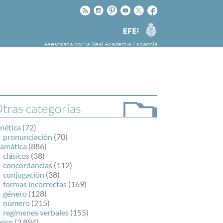
Rss
Instagram
Pinteres
Youtube
Twitter
Facebook
RAE
Agencia
EFE
Asesorada por la
Real Academia Española
nú
NOTICIAS
SOBRE LA FUNDÉURAE
FundéuRAE es una fundación patrocinada por
la Agencia Efe y la Real Academia Española,
cuyo objetivo es colaborar con el buen uso del
tras categorías
español en los medios de comunicación y en
Internet.
nética
(72)
pronunciación
(70)
ramática
(886)
clásicos
(38)
concordancias
(112)
conjugación
(38)
formas incorrectas
(169)
género
(128)
número
(215)
regímenes verbales
(155)
xico
(2.894)