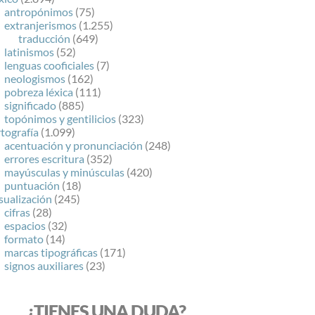
antropónimos
(75)
extranjerismos
(1.255)
traducción
(649)
latinismos
(52)
lenguas cooficiales
(7)
neologismos
(162)
pobreza léxica
(111)
significado
(885)
topónimos y gentilicios
(323)
tografía
(1.099)
acentuación y pronunciación
(248)
errores escritura
(352)
mayúsculas y minúsculas
(420)
puntuación
(18)
sualización
(245)
cifras
(28)
espacios
(32)
formato
(14)
marcas tipográficas
(171)
signos auxiliares
(23)
¿TIENES UNA DUDA?