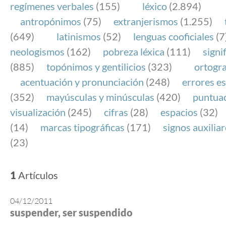
regímenes verbales
(155)
léxico
(2.894)
antropónimos
(75)
extranjerismos
(1.255)
(649)
latinismos
(52)
lenguas cooficiales
(7
neologismos
(162)
pobreza léxica
(111)
signi
(885)
topónimos y gentilicios
(323)
ortogra
acentuación y pronunciación
(248)
errores es
(352)
mayúsculas y minúsculas
(420)
puntua
visualización
(245)
cifras
(28)
espacios
(32)
(14)
marcas tipográficas
(171)
signos auxilia
(23)
1
Artículos
04/12/2011
suspender, ser suspendido