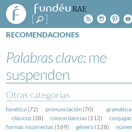
FundéuRAE
- Fundación
Rss
Instagr
Pinte
Y
del Español
Urgente
RECOMENDACIONES
Real Acad
CONSULTAS
CATEGORÍAS
Palabras clave:
me
ESPECIALES
BLOG
suspenden
NOTICIAS
SOBRE LA FUNDÉURAE
Otras categorías
FundéuRAE es una fundación patrocinada por la 
y la Real Academia Española, cuyo objetivo es co
fonética
(72)
pronunciación
(70)
gramática
el buen uso del español en los medios de comuni
clásicos
(38)
concordancias
(112)
conjugac
Internet.
formas incorrectas
(169)
género
(128)
núme