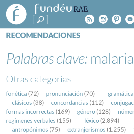
FundéuRAE
- Fundación
Rss
Instagr
Pinte
Y
del Español
Urgente
RECOMENDACIONES
Real Acad
CONSULTAS
CATEGORÍAS
Palabras clave:
malaria
ESPECIALES
BLOG
NOTICIAS
Otras categorías
SOBRE LA FUNDÉURAE
fonética
(72)
pronunciación
(70)
gramática
FundéuRAE es una fundación patrocinada por la 
clásicos
(38)
concordancias
(112)
conjugac
y la Real Academia Española, cuyo objetivo es co
formas incorrectas
(169)
género
(128)
núme
el buen uso del español en los medios de comuni
regímenes verbales
(155)
léxico
(2.894)
Internet.
antropónimos
(75)
extranjerismos
(1.255)