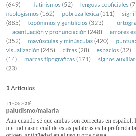
(649)
latinismos
(52)
lenguas cooficiales
(7
neologismos
(162)
pobreza léxica
(111)
signi
(885)
topónimos y gentilicios
(323)
ortogra
acentuación y pronunciación
(248)
errores es
(352)
mayúsculas y minúsculas
(420)
puntua
visualización
(245)
cifras
(28)
espacios
(32)
(14)
marcas tipográficas
(171)
signos auxilia
(23)
1
Artículos
11/03/2008
paludismo/malaria
Aun cuando sé que ambas son correctas en español, l
me indicasen cuál de estas palabras es la preferida b
origen, antigüedad en el uso u otra causa.