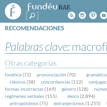
FundéuRAE
- Fundación
Rss
Instagr
Pinte
Y
del Español
Urgente
RECOMENDACIONES
Real Acad
CONSULTAS
CATEGORÍAS
Palabras clave:
macrof
ESPECIALES
BLOG
NOTICIAS
Otras categorías
SOBRE LA FUNDÉURAE
fonética
(72)
pronunciación
(70)
gramática
FundéuRAE es una fundación patrocinada por la 
clásicos
(38)
concordancias
(112)
conjugac
y la Real Academia Española, cuyo objetivo es co
formas incorrectas
(169)
género
(128)
núme
el buen uso del español en los medios de comuni
regímenes verbales
(155)
léxico
(2.894)
Internet.
antropónimos
(75)
extranjerismos
(1.255)