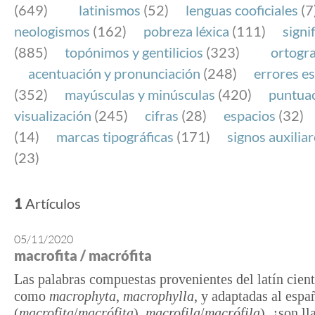
(649)
latinismos
(52)
lenguas cooficiales
(7
neologismos
(162)
pobreza léxica
(111)
signi
(885)
topónimos y gentilicios
(323)
ortogra
acentuación y pronunciación
(248)
errores es
(352)
mayúsculas y minúsculas
(420)
puntua
visualización
(245)
cifras
(28)
espacios
(32)
(14)
marcas tipográficas
(171)
signos auxilia
(23)
1
Artículos
05/11/2020
macrofita / macrófita
Las palabras compuestas provenientes del latín cient
como
macrophyta
,
macrophylla
, y adaptadas al espa
(
macrofita
/
macrófita
),
macrofila
/
macrófila
), ¿son ll