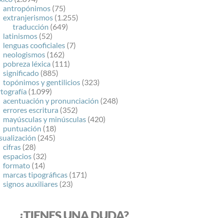
antropónimos
(75)
extranjerismos
(1.255)
traducción
(649)
latinismos
(52)
lenguas cooficiales
(7)
neologismos
(162)
pobreza léxica
(111)
significado
(885)
topónimos y gentilicios
(323)
tografía
(1.099)
acentuación y pronunciación
(248)
errores escritura
(352)
mayúsculas y minúsculas
(420)
puntuación
(18)
sualización
(245)
cifras
(28)
espacios
(32)
formato
(14)
marcas tipográficas
(171)
signos auxiliares
(23)
¿TIENES UNA DUDA?