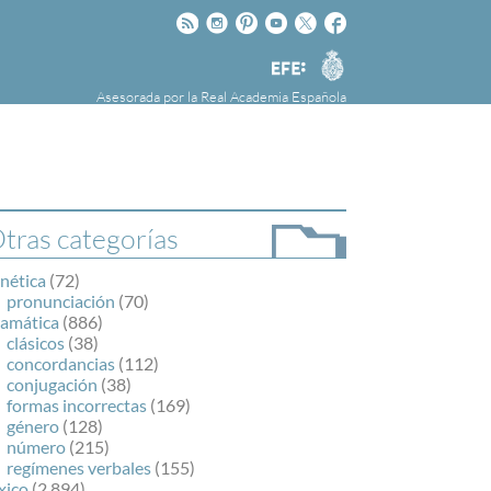
Rss
Instagram
Pinteres
Youtube
Twitter
Facebook
RAE
Agencia
EFE
Asesorada por la
Real Academia Española
nú
NOTICIAS
SOBRE LA FUNDÉURAE
FundéuRAE es una fundación patrocinada por
la Agencia Efe y la Real Academia Española,
cuyo objetivo es colaborar con el buen uso del
tras categorías
español en los medios de comunicación y en
Internet.
nética
(72)
pronunciación
(70)
ramática
(886)
clásicos
(38)
concordancias
(112)
conjugación
(38)
formas incorrectas
(169)
género
(128)
número
(215)
regímenes verbales
(155)
xico
(2.894)