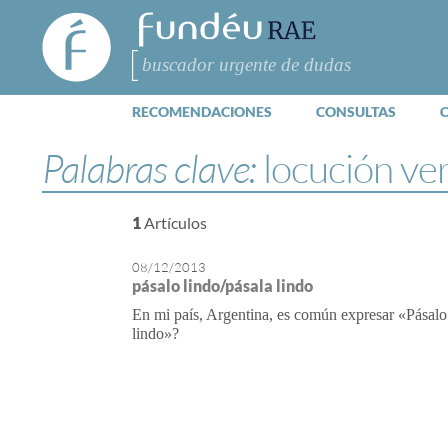
FundéuRAE
- Fundación
del Español
Buscar
Urgente
RECOMENDACIONES
CONSULTAS
Palabras clave:
locución ve
1
Artículos
08/12/2013
pásalo lindo/pásala lindo
En mi país, Argentina, es común expresar «Pásalo 
lindo»?