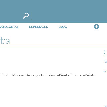
Me
CATEGORÍAS
ESPECIALES
BLOG
rbal
O
fo
g
lindo». Mi consulta es: ¿debe decirse «Pásalo lindo» o «Pásala
lé