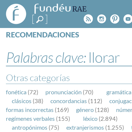
FundéuRAE
- Fundación
Rss
Instagr
Pinte
Y
del Español
Urgente
RECOMENDACIONES
Real Acad
CONSULTAS
CATEGORÍAS
Palabras clave:
llorar
ESPECIALES
BLOG
NOTICIAS
Otras categorías
SOBRE LA FUNDÉURAE
fonética
(72)
pronunciación
(70)
gramática
FundéuRAE es una fundación patrocinada por la 
clásicos
(38)
concordancias
(112)
conjugac
y la Real Academia Española, cuyo objetivo es co
formas incorrectas
(169)
género
(128)
núme
el buen uso del español en los medios de comuni
regímenes verbales
(155)
léxico
(2.894)
Internet.
antropónimos
(75)
extranjerismos
(1.255)