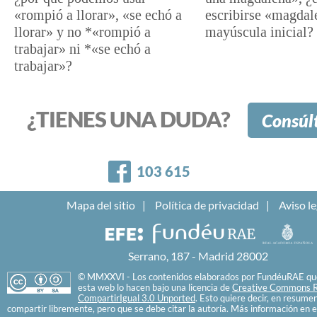
«rompió a llorar», «se echó a
escribirse «magdal
llorar» y no *«rompió a
mayúscula inicial?
trabajar» ni *«se echó a
trabajar»?
¿TIENES UNA DUDA?
Consúl
Facebook
103 615
Mapa del sitio
Política de privacidad
Aviso le
Serrano, 187 - Madrid 28002
© MMXXVI - Los contenidos elaborados por FundéuRAE que
esta web lo hacen bajo una licencia de
Creative Commons R
CompartirIgual 3.0 Unported
. Esto quiere decir, en resume
compartir libremente, pero que se debe citar la autoría. Más información en e