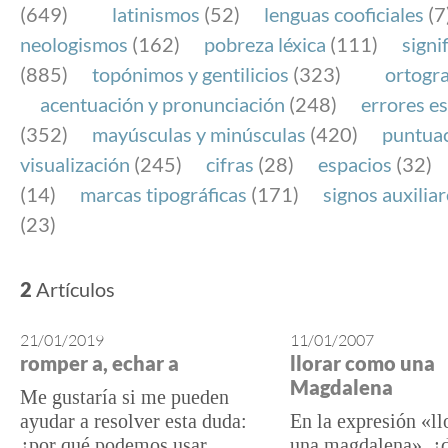
(649)
latinismos
(52)
lenguas cooficiales
(7
neologismos
(162)
pobreza léxica
(111)
signi
(885)
topónimos y gentilicios
(323)
ortogra
acentuación y pronunciación
(248)
errores es
(352)
mayúsculas y minúsculas
(420)
puntua
visualización
(245)
cifras
(28)
espacios
(32)
(14)
marcas tipográficas
(171)
signos auxilia
(23)
2
Artículos
21/01/2019
11/01/2007
romper a, echar a
llorar como una
Magdalena
Me gustaría si me pueden
ayudar a resolver esta duda:
En la expresión «l
¿por qué podemos usar
una magdalena», ¿