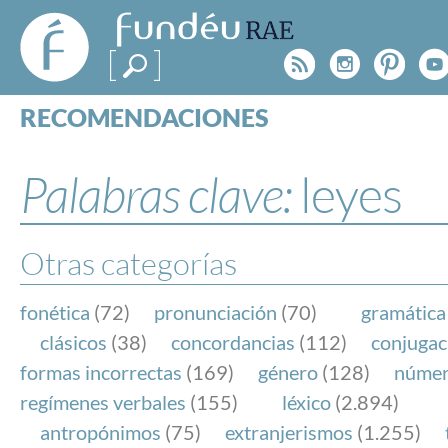
FundéuRAE
- Fundación
Rss
Instagr
Pinte
Y
del Español
Urgente
RECOMENDACIONES
Real Acad
CONSULTAS
CATEGORÍAS
Palabras clave:
leyes
ESPECIALES
BLOG
NOTICIAS
Otras categorías
SOBRE LA FUNDÉURAE
fonética
(72)
pronunciación
(70)
gramática
FundéuRAE es una fundación patrocinada por la 
clásicos
(38)
concordancias
(112)
conjugac
y la Real Academia Española, cuyo objetivo es co
formas incorrectas
(169)
género
(128)
núme
el buen uso del español en los medios de comuni
regímenes verbales
(155)
léxico
(2.894)
Internet.
antropónimos
(75)
extranjerismos
(1.255)