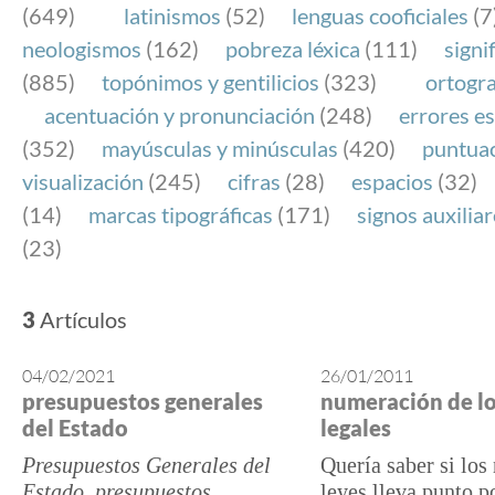
(649)
latinismos
(52)
lenguas cooficiales
(7
neologismos
(162)
pobreza léxica
(111)
signi
(885)
topónimos y gentilicios
(323)
ortogra
acentuación y pronunciación
(248)
errores es
(352)
mayúsculas y minúsculas
(420)
puntua
visualización
(245)
cifras
(28)
espacios
(32)
(14)
marcas tipográficas
(171)
signos auxilia
(23)
3
Artículos
04/02/2021
26/01/2011
presupuestos generales
numeración de lo
del Estado
legales
Presupuestos Generales del
Quería saber si lo
Estado, presupuestos
leyes lleva punto p