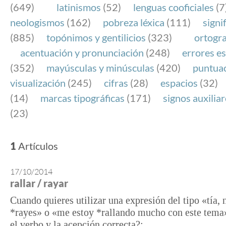
(649)
latinismos
(52)
lenguas cooficiales
(7
neologismos
(162)
pobreza léxica
(111)
signi
(885)
topónimos y gentilicios
(323)
ortogra
acentuación y pronunciación
(248)
errores es
(352)
mayúsculas y minúsculas
(420)
puntua
visualización
(245)
cifras
(28)
espacios
(32)
(14)
marcas tipográficas
(171)
signos auxilia
(23)
1
Artículos
17/10/2014
rallar / rayar
Cuando quieres utilizar una expresión del tipo «tía,
*rayes» o «me estoy *rallando mucho con este tema»
el verbo y la acepción correcta?: