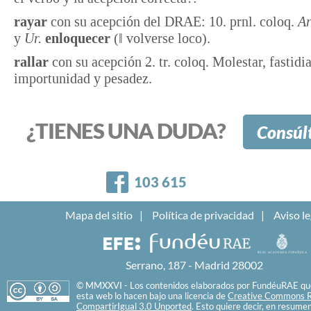
rayar
con su acepción del DRAE: 10. prnl. coloq.
Ar
y
Ur.
enloquecer
(‖ volverse loco).
rallar
con su acepción 2. tr. coloq. Molestar, fastidi
importunidad y pesadez.
¿TIENES UNA DUDA?
Consúl
Facebook
103 615
Mapa del sitio
Política de privacidad
Aviso le
Serrano, 187 - Madrid 28002
© MMXXVI - Los contenidos elaborados por FundéuRAE que
esta web lo hacen bajo una licencia de
Creative Commons R
CompartirIgual 3.0 Unported
. Esto quiere decir, en resume