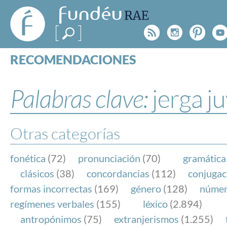
FundéuRAE
- Fundación
Rss
Instagr
Pinte
Y
del Español
Urgente
RECOMENDACIONES
Real Acad
CONSULTAS
CATEGORÍAS
Palabras clave:
jerga ju
ESPECIALES
BLOG
NOTICIAS
Otras categorías
SOBRE LA FUNDÉURAE
fonética
(72)
pronunciación
(70)
gramática
FundéuRAE es una fundación patrocinada por la 
clásicos
(38)
concordancias
(112)
conjugac
y la Real Academia Española, cuyo objetivo es co
formas incorrectas
(169)
género
(128)
núme
el buen uso del español en los medios de comuni
regímenes verbales
(155)
léxico
(2.894)
Internet.
antropónimos
(75)
extranjerismos
(1.255)