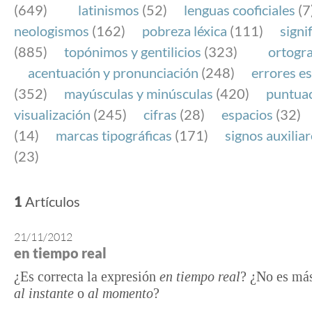
(649)
latinismos
(52)
lenguas cooficiales
(7
neologismos
(162)
pobreza léxica
(111)
signi
(885)
topónimos y gentilicios
(323)
ortogra
acentuación y pronunciación
(248)
errores es
(352)
mayúsculas y minúsculas
(420)
puntua
visualización
(245)
cifras
(28)
espacios
(32)
(14)
marcas tipográficas
(171)
signos auxilia
(23)
1
Artículos
21/11/2012
en tiempo real
¿Es correcta la expresión
en tiempo real
? ¿No es más
al instante
o
al momento
?