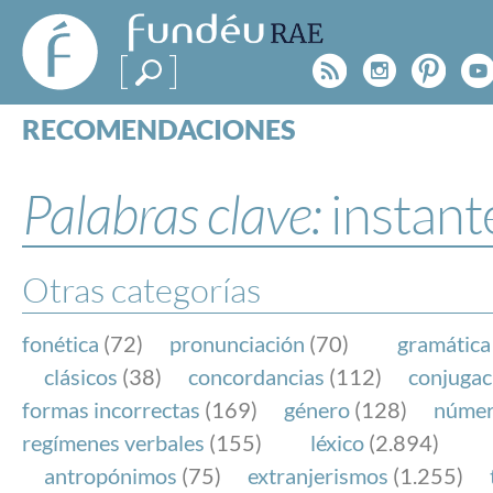
FundéuRAE
- Fundación
Rss
Instagr
Pinte
Y
del Español
Urgente
RECOMENDACIONES
Real Acad
CONSULTAS
CATEGORÍAS
Palabras clave:
instant
ESPECIALES
BLOG
NOTICIAS
Otras categorías
SOBRE LA FUNDÉURAE
fonética
(72)
pronunciación
(70)
gramática
FundéuRAE es una fundación patrocinada por la 
clásicos
(38)
concordancias
(112)
conjugac
y la Real Academia Española, cuyo objetivo es co
formas incorrectas
(169)
género
(128)
núme
el buen uso del español en los medios de comuni
regímenes verbales
(155)
léxico
(2.894)
Internet.
antropónimos
(75)
extranjerismos
(1.255)