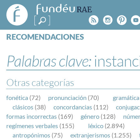
FundéuRAE
- Fundación
Rss
Instagr
Pinte
Y
del Español
Urgente
RECOMENDACIONES
Real Acad
CONSULTAS
CATEGORÍAS
Palabras clave:
instanc
ESPECIALES
BLOG
NOTICIAS
Otras categorías
SOBRE LA FUNDÉURAE
fonética
(72)
pronunciación
(70)
gramática
FundéuRAE es una fundación patrocinada por la 
clásicos
(38)
concordancias
(112)
conjugac
y la Real Academia Española, cuyo objetivo es co
formas incorrectas
(169)
género
(128)
núme
el buen uso del español en los medios de comuni
regímenes verbales
(155)
léxico
(2.894)
Internet.
antropónimos
(75)
extranjerismos
(1.255)