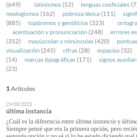
(649)
latinismos
(52)
lenguas cooficiales
(7
neologismos
(162)
pobreza léxica
(111)
signi
(885)
topónimos y gentilicios
(323)
ortogra
acentuación y pronunciación
(248)
errores es
(352)
mayúsculas y minúsculas
(420)
puntua
visualización
(245)
cifras
(28)
espacios
(32)
(14)
marcas tipográficas
(171)
signos auxilia
(23)
1
Artículos
29/03/2023
última instancia
¿Cuál es la diferencia entre
última instancia
y
últim
Siempre pensé que era la primera opción, pero recién
segunda opción y no sé si lo he estado diciendo mal 